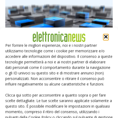
Per fornire le migliori esperienze, noi e i nostri partner
Separazione e virtualizzazione
utilizziamo tecnologie come i cookie per memorizzare e/o
accedere alle informazioni del dispositivo. Il consenso a queste
Carmelo Loiacono - Green Hills Software
-
8 Giugno 2017
tecnologie permetterà a noi e ai nostri partner di elaborare
dati personali come il comportamento durante la navigazione
o gli ID univoci su questo sito e di mostrare annunci (non)
personalizzati. Non acconsentire o ritirare il consenso può
influire negativamente su alcune caratteristiche e funzioni.
Clicca qui sotto per acconsentire a quanto sopra o per fare
scelte dettagliate. Le tue scelte saranno applicate solamente a
questo sito. È possibile modificare le impostazioni in qualsiasi
momento, compreso il ritiro del consenso, utilizzando i
pulsanti della Cookie Policy o cliccando sul pulsante di gestione