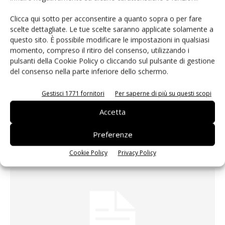
Laura Reggiani - Selezione di Elettronica
-
15 Febbraio 2018
Clicca qui sotto per acconsentire a quanto sopra o per fare
scelte dettagliate. Le tue scelte saranno applicate solamente a
questo sito. È possibile modificare le impostazioni in qualsiasi
momento, compreso il ritiro del consenso, utilizzando i
pulsanti della Cookie Policy o cliccando sul pulsante di gestione
del consenso nella parte inferiore dello schermo.
Gestisci 1771 fornitori
Per saperne di più su questi scopi
Accetta
Preferenze
Bridgetek investe progettando in Vietnam
Selezione di Elettronica
-
16 Novembre 2017
Cookie Policy
Privacy Policy