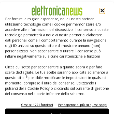
Selezione di elettronica
Per fornire le migliori esperienze, noi e i nostri partner
utilizziamo tecnologie come i cookie per memorizzare e/o
accedere alle informazioni del dispositivo. Il consenso a queste
tecnologie permetterà a noi e ai nostri partner di elaborare
dati personali come il comportamento durante la navigazione
o gli ID univoci su questo sito e di mostrare annunci (non)
personalizzati. Non acconsentire o ritirare il consenso può
influire negativamente su alcune caratteristiche e funzioni.
Edicola web
Clicca qui sotto per acconsentire a quanto sopra o per fare
scelte dettagliate. Le tue scelte saranno applicate solamente a
questo sito. È possibile modificare le impostazioni in qualsiasi
PCB Magazine
momento, compreso il ritiro del consenso, utilizzando i
pulsanti della Cookie Policy o cliccando sul pulsante di gestione
del consenso nella parte inferiore dello schermo.
Gestisci 1771 fornitori
Per saperne di più su questi scopi