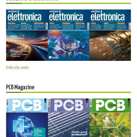
Edicola web
PCB Magazine