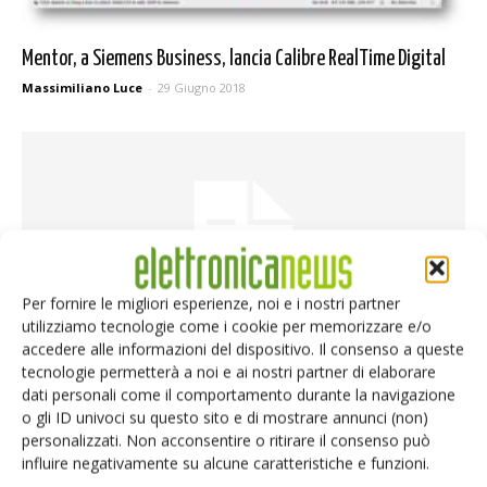
Mentor, a Siemens Business, lancia Calibre RealTime Digital
Massimiliano Luce
-
29 Giugno 2018
Per fornire le migliori esperienze, noi e i nostri partner
utilizziamo tecnologie come i cookie per memorizzare e/o
accedere alle informazioni del dispositivo. Il consenso a queste
tecnologie permetterà a noi e ai nostri partner di elaborare
JAC sceglie “Capital Publisher” di Mentor per migliorare i
dati personali come il comportamento durante la navigazione
servizi
o gli ID univoci su questo sito e di mostrare annunci (non)
Massimiliano Luce
-
14 Maggio 2018
personalizzati. Non acconsentire o ritirare il consenso può
influire negativamente su alcune caratteristiche e funzioni.