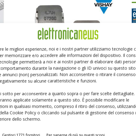
re le migliori esperienze, noi e i nostri partner utilizziamo tecnologie
Vishay amplia l’offerta di induttori IHLP ad alta
er memorizzare e/o accedere alle informazioni del dispositivo. Il con
Ed
temperatura per automotive
ecnologie permetterà a noi e ai nostri partner di elaborare dati person
Massimiliano Luce
-
28 Settembre 2021
comportamento durante la navigazione o gli ID univoci su questo sito 
 annunci (non) personalizzati. Non acconsentire o ritirare il consens
P
 negativamente su alcune caratteristiche e funzioni.
ui sotto per acconsentire a quanto sopra o per fare scelte dettagliate.
aranno applicate solamente a questo sito. È possibile modificare le
ioni in qualsiasi momento, compreso il ritiro del consenso, utilizzand
 della Cookie Policy o cliccando sul pulsante di gestione del consenso 
feriore dello schermo.
ri
Gestisci 1771 fornitori
Per saperne di più su questi scopi