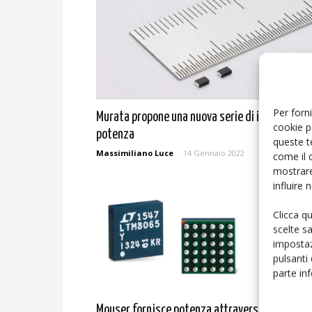
Per forni
Murata propone una nuova serie di induttori di
cookie p
potenza
queste t
Massimiliano Luce
-
14 Gennaio 2022
come il 
mostrare
influire
Clicca q
scelte s
impostaz
pulsanti
parte in
Mouser fornisce potenza attraverso i regolato