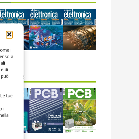
 come i
senso a
icola web
ali
e di
o può
CB Magazine
 Le tue
o i
nella