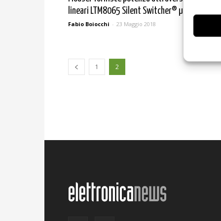
lineari LTM8065 Silent Switcher® µModule®
Fabio Boiocchi
-
23 Maggio 2018
1
2