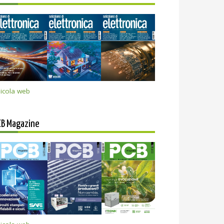
icola web
CB Magazine