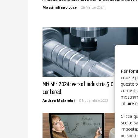
Massimiliano Luce
-
26 Marzo 2024
Per forni
cookie p
queste t
MECSPE 2024: verso l’industria 5.0 human
come il 
centered
mostrare
Andrea Malambri
-
8 Novembre 2023
influire
Clicca q
scelte s
impostaz
pulsanti