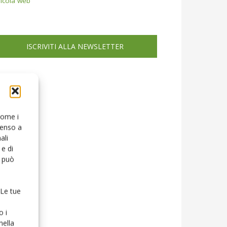
icola web
ISCRIVITI ALLA NEWSLETTER
 come i
senso a
ali
e di
o può
 Le tue
o i
nella