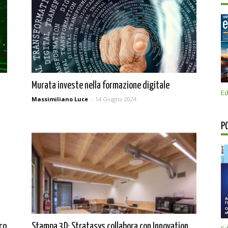
Murata investe nella formazione digitale
Ed
Massimiliano Luce
-
14 Giugno 2024
P
ico
Stampa 3D: Stratasys collabora con Innovation