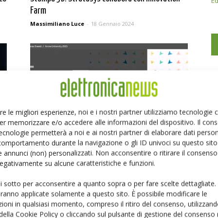
Ed
Farm
Massimiliano Luce
-
18 Gennaio 2024
re le migliori esperienze, noi e i nostri partner utilizziamo tecnologie
er memorizzare e/o accedere alle informazioni del dispositivo. Il con
ecnologie permetterà a noi e ai nostri partner di elaborare dati person
Arrow University 2023: iscrizioni aperte
comportamento durante la navigazione o gli ID univoci su questo sito 
Massimiliano Luce
-
21 Settembre 2023
 annunci (non) personalizzati. Non acconsentire o ritirare il consens
 negativamente su alcune caratteristiche e funzioni.
ui sotto per acconsentire a quanto sopra o per fare scelte dettagliate.
aranno applicate solamente a questo sito. È possibile modificare le
ioni in qualsiasi momento, compreso il ritiro del consenso, utilizzand
 della Cookie Policy o cliccando sul pulsante di gestione del consenso 