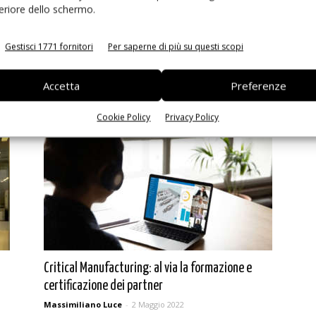
feriore dello schermo.
Gestisci 1771 fornitori
Per saperne di più su questi scopi
o
Cybersecurity: l’Academy di Anie al servizio delle
Accetta
Preferenze
pmi
Massimiliano Luce
-
14 Febbraio 2023
Cookie Policy
Privacy Policy
Critical Manufacturing: al via la formazione e
certificazione dei partner
Massimiliano Luce
-
2 Maggio 2022