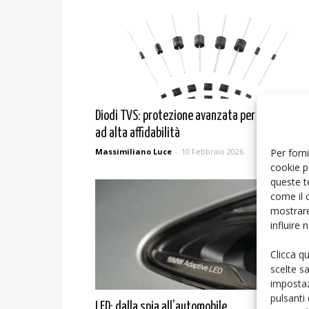
Diodi TVS: protezione avanzata per l’elettroni
ad alta affidabilità
Massimiliano Luce
-
10 Febbraio 2026
Per forni
cookie p
queste t
come il 
mostrare
influire
Clicca q
scelte s
impostaz
pulsanti
LED: dalla spia all’automobile