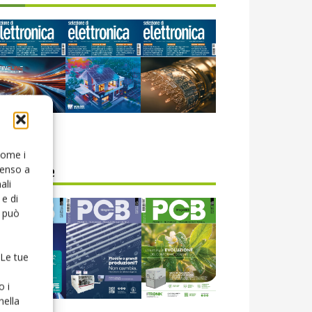
icola web
 come i
senso a
CB Magazine
ali
e di
o può
 Le tue
o i
nella