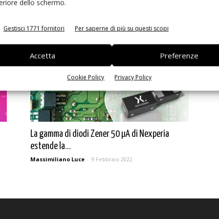
Ed
feriore dello schermo.
da 650V
Massimiliano Luce
-
18 Luglio 2023
Gestisci 1771 fornitori
Per saperne di più su questi scopi
Accetta
Preferenze
Cookie Policy
Privacy Policy
La gamma di diodi Zener 50 µA di Nexperia
estende la...
Massimiliano Luce
-
9 Febbraio 2022