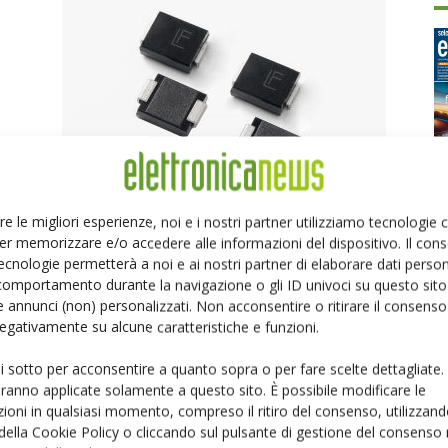
ca
Diodi TVS Littelfuse con tecnologia Foldback
Ed
16 Luglio 2025
re le migliori esperienze, noi e i nostri partner utilizziamo tecnologie
er memorizzare e/o accedere alle informazioni del dispositivo. Il con
P
ecnologie permetterà a noi e ai nostri partner di elaborare dati person
comportamento durante la navigazione o gli ID univoci su questo sito 
 annunci (non) personalizzati. Non acconsentire o ritirare il consens
 negativamente su alcune caratteristiche e funzioni.
ui sotto per acconsentire a quanto sopra o per fare scelte dettagliate.
aranno applicate solamente a questo sito. È possibile modificare le
ioni in qualsiasi momento, compreso il ritiro del consenso, utilizzand
 della Cookie Policy o cliccando sul pulsante di gestione del consenso 
Toshiba: 12 nuovi diodi a barriera Schottky SiC