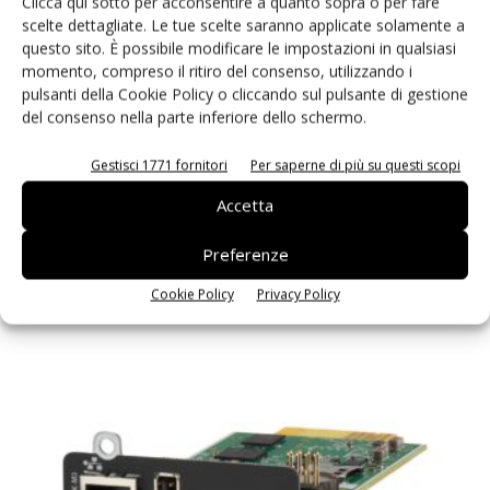
Clicca qui sotto per acconsentire a quanto sopra o per fare
scelte dettagliate. Le tue scelte saranno applicate solamente a
questo sito. È possibile modificare le impostazioni in qualsiasi
momento, compreso il ritiro del consenso, utilizzando i
pulsanti della Cookie Policy o cliccando sul pulsante di gestione
del consenso nella parte inferiore dello schermo.
Gestisci 1771 fornitori
Per saperne di più su questi scopi
Accetta
Arriva il secondo gate driver isolato Allegro PowerThru
Massimiliano Luce
-
7 Febbraio 2024
Preferenze
Cookie Policy
Privacy Policy