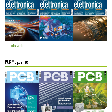
Edicola web
PCB Magazine