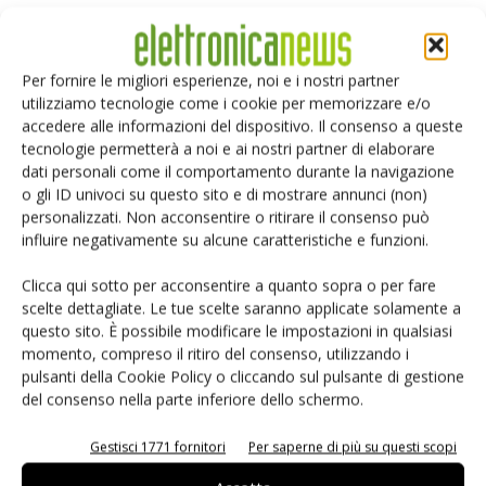
Selezione di elettronica
Per fornire le migliori esperienze, noi e i nostri partner
utilizziamo tecnologie come i cookie per memorizzare e/o
accedere alle informazioni del dispositivo. Il consenso a queste
tecnologie permetterà a noi e ai nostri partner di elaborare
dati personali come il comportamento durante la navigazione
o gli ID univoci su questo sito e di mostrare annunci (non)
personalizzati. Non acconsentire o ritirare il consenso può
influire negativamente su alcune caratteristiche e funzioni.
Edicola web
Clicca qui sotto per acconsentire a quanto sopra o per fare
scelte dettagliate. Le tue scelte saranno applicate solamente a
questo sito. È possibile modificare le impostazioni in qualsiasi
PCB Magazine
momento, compreso il ritiro del consenso, utilizzando i
pulsanti della Cookie Policy o cliccando sul pulsante di gestione
del consenso nella parte inferiore dello schermo.
Gestisci 1771 fornitori
Per saperne di più su questi scopi