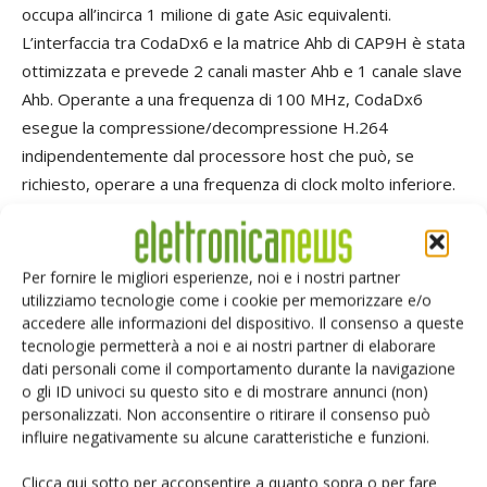
occupa all’incirca 1 milione di gate Asic equivalenti.
L’interfaccia tra CodaDx6 e la matrice Ahb di CAP9H è stata
ottimizzata e prevede 2 canali master Ahb e 1 canale slave
Ahb. Operante a una frequenza di 100 MHz, CodaDx6
esegue la compressione/decompressione H.264
indipendentemente dal processore host che può, se
richiesto, operare a una frequenza di clock molto inferiore.
Ciò si traduce in un risparmio energetico considerevole
rispetto a quello di un’implementazione software, che
richiede una frequenza molto maggiore da parte del
Per fornire le migliori esperienze, noi e i nostri partner
processore host, fatto questo che potrebbe precludere lo
utilizziamo tecnologie come i cookie per memorizzare e/o
accedere alle informazioni del dispositivo. Il consenso a queste
svolgimento di altri compiti da parte di quest’ultimo. Una
tecnologie permetterà a noi e ai nostri partner di elaborare
tale realizzazione sfrutta i vantaggi dell’architettura Dma di
dati personali come il comportamento durante la navigazione
CAP9H, che consente di effettuare più trasferimenti dati
o gli ID univoci su questo sito e di mostrare annunci (non)
simultanei a estesa ampiezza di banda senza penalizzare
personalizzati. Non acconsentire o ritirare il consenso può
influire negativamente su alcune caratteristiche e funzioni.
le prestazioni del processore host Arm9. Per esempio
CodaDx6 potrebbe acquisire un file video compresso da
Clicca qui sotto per acconsentire a quanto sopra o per fare