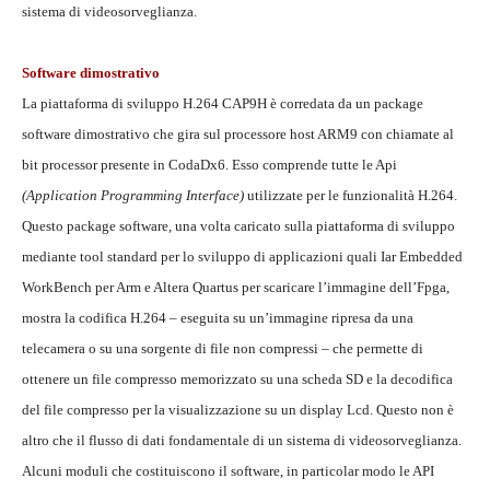
sistema di videosorveglianza.
Software dimostrativo
La piattaforma di sviluppo H.264 CAP9H è corredata da un package
software dimostrativo che gira sul processore host ARM9 con chiamate al
bit processor presente in CodaDx6. Esso comprende tutte le Api
(Application Programming Interface)
utilizzate per le funzionalità H.264.
Questo package software, una volta caricato sulla piattaforma di sviluppo
mediante tool standard per lo sviluppo di applicazioni quali Iar Embedded
WorkBench per Arm e Altera Quartus per scaricare l’immagine dell’Fpga,
mostra la codifica H.264 – eseguita su un’immagine ripresa da una
telecamera o su una sorgente di file non compressi – che permette di
ottenere un file compresso memorizzato su una scheda SD e la decodifica
del file compresso per la visualizzazione su un display Lcd. Questo non è
altro che il flusso di dati fondamentale di un sistema di videosorveglianza.
Alcuni moduli che costituiscono il software, in particolar modo le API