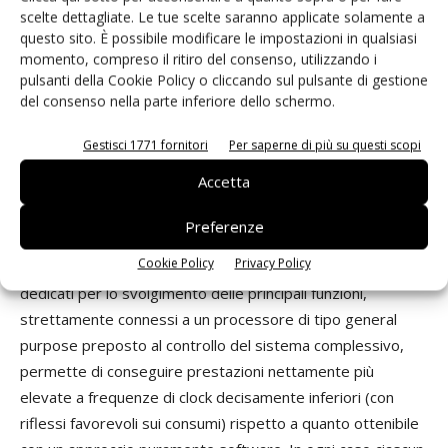
una scheda SD esterna, decomprimerlo e trasferire in
scelte dettagliate. Le tue scelte saranno applicate solamente a
modo continuo il video non compresso a un controllore Lcd
questo sito. È possibile modificare le impostazioni in qualsiasi
momento, compreso il ritiro del consenso, utilizzando i
con un sovraccarico quasi nullo per il processore Arm9. Con
pulsanti della Cookie Policy o cliccando sul pulsante di gestione
questa implementazione rimangono a disposizione
del consenso nella parte inferiore dello schermo.
parecchie risorse logiche per la realizzazione di altre
funzioni specifiche per la particolare applicazione
Gestisci 1771 fornitori
Per saperne di più su questi scopi
considerata, come ad esempio il supporto per
Accetta
un’interfaccia utente grafica, la stima del movimento, il
riconoscimento dell’immagine da un database di modelli
Preferenze
memorizzati o altre elaborazioni specifiche dei flussi video
Cookie Policy
Privacy Policy
compressi e non. La disponibilità di acceleratori hardware
dedicati per lo svolgimento delle principali funzioni,
strettamente connessi a un processore di tipo general
purpose preposto al controllo del sistema complessivo,
permette di conseguire prestazioni nettamente più
elevate a frequenze di clock decisamente inferiori (con
riflessi favorevoli sui consumi) rispetto a quanto ottenibile