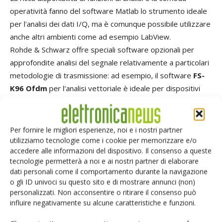
operatività fanno del software Matlab lo strumento ideale
per l'analisi dei dati I/Q, ma è comunque possibile utilizzare
anche altri ambienti come ad esempio LabView.
Rohde & Schwarz offre speciali software opzionali per
approfondite analisi del segnale relativamente a particolari
metodologie di trasmissione: ad esempio, il software
FS-
K96 Ofdm
per l'analisi vettoriale è ideale per dispositivi
utilizzati nel broadcasting digitale o nei sistemi Wlan /
WiMax e Lte, mentre il software
FS-K112
è più indicato per
applicazioni di comunicazione near field. In entrambi i casi
Per fornire le migliori esperienze, noi e i nostri partner
sugli oscilloscopi RTO deve essere installata l'interfaccia
utilizziamo tecnologie come i cookie per memorizzare e/o
accedere alle informazioni del dispositivo. Il consenso a queste
software I/Q.
tecnologie permetterà a noi e ai nostri partner di elaborare
dati personali come il comportamento durante la navigazione
Tempi di acquisizione lunghi
o gli ID univoci su questo sito e di mostrare annunci (non)
personalizzati. Non acconsentire o ritirare il consenso può
grazie alla deconversione di frequenza hardware
influire negativamente su alcune caratteristiche e funzioni.
Per ottenere i dati I/Q il segnale d'ingresso è convertito da Rf o If alla
complex baseband. Nell'RTO di R&S la deconversione avviene con