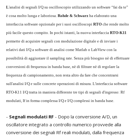
L
'analisi di segnali I/Q su oscilloscopio utilizzando un software “fai da te”
è cosa molto lunga e laboriosa.
Rohde & Schwarz
ha elaborato una
interfaccia software opzionale per i suoi oscilloscopi
RTO
che rende molto
più facile questo compito. In pochi istanti, la nuova interfaccia
RTO-K11
permette di acquisire segnali con modulazione digitale e di inviare i
relativi dati I/Q a software di analisi come Matlab o LabView con la
possibilità di aggiustare il sampling rate. Senza più bisogno nè di effettuare
conversioni di frequenza in banda base, nè di filtrare nè di regolare la
frequenza di campionamento, non resta altro da fare che concentrarsi
sull'analisi I/Q e sulle concrete operazioni di misura. L'interfaccia software
RTO-K11 I/Q tratta in maniera differente tre tipi di segnali d'ingresso: Rf
modulati, If in forma complessa I/Q e I/Q complessi in banda base.
-
Segnali modulati RF
- Dopo la conversione A/D, un
oscillatore integrato a controllo numerico provvede alla
conversione dei segnali Rf reali modulati, dalla frequenza