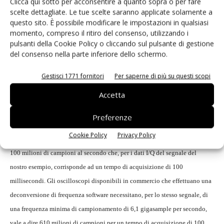
Clicca qui sotto per acconsentire a quanto sopra o per fare
scelte dettagliate. Le tue scelte saranno applicate solamente a
supporto hardware ed è quindi significativamente più veloce di ogni altra
questo sito. È possibile modificare le impostazioni in qualsiasi
implementazione esclusivamente software. Essendo il segnale in banda
momento, compreso il ritiro del consenso, utilizzando i
base, gli utenti dell'interfaccia K11 possono lavorare con sampling rate
pulsanti della Cookie Policy o cliccando sul pulsante di gestione
del consenso nella parte inferiore dello schermo.
relativamente bassi: ciò significa poter acquisire i segnali per lunghi
periodi di tempo senza dover gestire una grande mole di dati. Poniamo, ad
Gestisci 1771 fornitori
Per saperne di più su questi scopi
esempio, che si debba demodulare e analizzare un segnale con una
Accetta
larghezza di banda di 80 MHz e una frequenza portante di 3 GHz. Se si
utilizza un'interfaccia I/Q software, la larghezza di banda può arrivare
Preferenze
all'80% della larghezza di banda di Nyquist. Pertanto, dopo la
Cookie Policy
Privacy Policy
deconversione hardware in banda base, è sufficiente un sampling rate di
100 milioni di campioni al secondo che, per i dati I/Q del segnale del
nostro esempio, corrisponde ad un tempo di acquisizione di 100
millisecondi. Gli oscilloscopi disponibili in commercio che effettuano una
deconversione di frequenza software necessitano, per lo stesso segnale, di
una frequenza minima di campionamento di 6,1 gigasample per secondo,
vale a dire 610 milioni di campioni per un tempo di acquisizione di 100