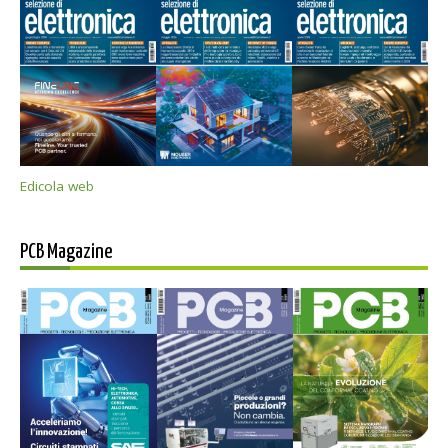
Edicola web
PCB Magazine