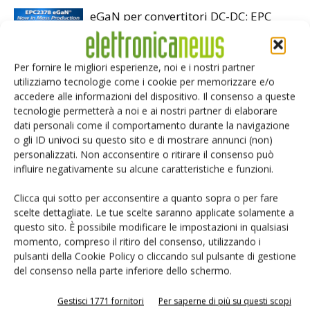
eGaN per convertitori DC-DC: EPC
accelera
Per fornire le migliori esperienze, noi e i nostri partner
utilizziamo tecnologie come i cookie per memorizzare e/o
Microchip lancia il midspan PoE
accedere alle informazioni del dispositivo. Il consenso a queste
industriale PD-9601GCI da 90W
tecnologie permetterà a noi e ai nostri partner di elaborare
dati personali come il comportamento durante la navigazione
o gli ID univoci su questo sito e di mostrare annunci (non)
Infineon e LS Electric alleate sulla
personalizzati. Non acconsentire o ritirare il consenso può
corrente continua per i data center AI
influire negativamente su alcune caratteristiche e funzioni.
Clicca qui sotto per acconsentire a quanto sopra o per fare
scelte dettagliate. Le tue scelte saranno applicate solamente a
questo sito. È possibile modificare le impostazioni in qualsiasi
momento, compreso il ritiro del consenso, utilizzando i
pulsanti della Cookie Policy o cliccando sul pulsante di gestione
LASCIA UN COMMENTO
del consenso nella parte inferiore dello schermo.
Gestisci 1771 fornitori
Per saperne di più su questi scopi