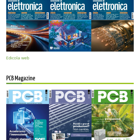
Edicola web
PCB Magazine