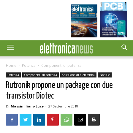
Home
Potenza
Componenti di potenza
Potenza
Componenti di potenza
Selezione di Elettronica
Notizie
Rutronik propone un package con due
transistor Diotec
Di
Massimiliano Luce
-
27 Settembre 2018