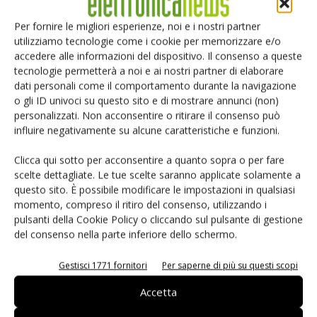
eGaN per convertitori DC-DC: EPC
accelera
Per fornire le migliori esperienze, noi e i nostri partner
utilizziamo tecnologie come i cookie per memorizzare e/o
accedere alle informazioni del dispositivo. Il consenso a queste
Smart home: la sfida passa da
tecnologie permetterà a noi e ai nostri partner di elaborare
sicurezza e interoperabilità
dati personali come il comportamento durante la navigazione
o gli ID univoci su questo sito e di mostrare annunci (non)
personalizzati. Non acconsentire o ritirare il consenso può
influire negativamente su alcune caratteristiche e funzioni.
Clicca qui sotto per acconsentire a quanto sopra o per fare
scelte dettagliate. Le tue scelte saranno applicate solamente a
LASCIA UN COMMENTO
questo sito. È possibile modificare le impostazioni in qualsiasi
momento, compreso il ritiro del consenso, utilizzando i
pulsanti della Cookie Policy o cliccando sul pulsante di gestione
del consenso nella parte inferiore dello schermo.
Gestisci 1771 fornitori
Per saperne di più su questi scopi
Accetta