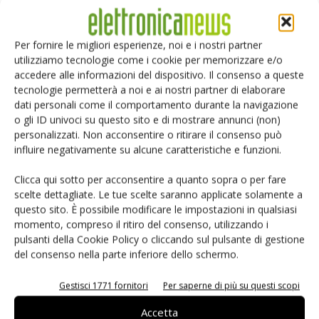
Renesas lancia la piattaforma
Per fornire le migliori esperienze, noi e i nostri partner
MRDIMM Gen 3
utilizziamo tecnologie come i cookie per memorizzare e/o
accedere alle informazioni del dispositivo. Il consenso a queste
tecnologie permetterà a noi e ai nostri partner di elaborare
TDK e LG Innotek insieme sui sensori
dati personali come il comportamento durante la navigazione
o gli ID univoci su questo sito e di mostrare annunci (non)
per robot umanoidi
personalizzati. Non acconsentire o ritirare il consenso può
influire negativamente su alcune caratteristiche e funzioni.
Clicca qui sotto per acconsentire a quanto sopra o per fare
scelte dettagliate. Le tue scelte saranno applicate solamente a
questo sito. È possibile modificare le impostazioni in qualsiasi
momento, compreso il ritiro del consenso, utilizzando i
LASCIA UN COMMENTO
pulsanti della Cookie Policy o cliccando sul pulsante di gestione
del consenso nella parte inferiore dello schermo.
Gestisci 1771 fornitori
Per saperne di più su questi scopi
Accetta