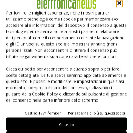
maximum space saving through maximum port density or
on high serviceability through drawer technology.
Per fornire le migliori esperienze, noi e i nostri partner
utilizziamo tecnologie come i cookie per memorizzare e/o
accedere alle informazioni del dispositivo. Il consenso a queste
TAG
Cablaggi
Preconnect sedecim
tecnologie permetterà a noi e ai nostri partner di elaborare
dati personali come il comportamento durante la navigazione
o gli ID univoci su questo sito e di mostrare annunci (non)
personalizzati. Non acconsentire o ritirare il consenso può
influire negativamente su alcune caratteristiche e funzioni.
Facebook
Twitter
Clicca qui sotto per acconsentire a quanto sopra o per fare
scelte dettagliate. Le tue scelte saranno applicate solamente a
questo sito. È possibile modificare le impostazioni in qualsiasi
momento, compreso il ritiro del consenso, utilizzando i
pulsanti della Cookie Policy o cliccando sul pulsante di gestione
ARTICOLI CORRELATI
ALTRO DALL'AUTORE
del consenso nella parte inferiore dello schermo.
Cavo superconduttore made in Italy
Gestisci 1771 fornitori
Per saperne di più su questi scopi
per il data center INFN di Frascati
Accetta