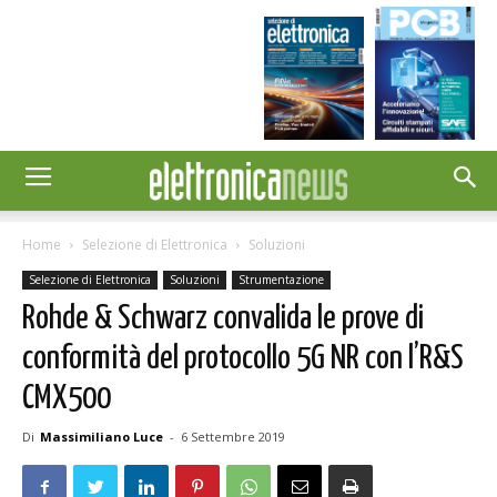
Home
Selezione di Elettronica
Soluzioni
Selezione di Elettronica
Soluzioni
Strumentazione
Rohde & Schwarz convalida le prove di
conformità del protocollo 5G NR con l’R&S
CMX500
Di
Massimiliano Luce
-
6 Settembre 2019