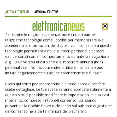
ARTICOLI CORRELATI
ALTRO DALL'AUTORE
Isolatori a stato solido per
l’automazione industriale
Per fornire le migliori esperienze, noi e i nostri partner
utilizziamo tecnologie come i cookie per memorizzare e/o
accedere alle informazioni del dispositivo. Il consenso a queste
Renesas lancia la piattaforma
tecnologie permetterà a noi e ai nostri partner di elaborare
MRDIMM Gen 3
dati personali come il comportamento durante la navigazione
o gli ID univoci su questo sito e di mostrare annunci (non)
personalizzati. Non acconsentire o ritirare il consenso può
influire negativamente su alcune caratteristiche e funzioni.
TDK e LG Innotek insieme sui sensori
per robot umanoidi
Clicca qui sotto per acconsentire a quanto sopra o per fare
scelte dettagliate. Le tue scelte saranno applicate solamente a
questo sito. È possibile modificare le impostazioni in qualsiasi
momento, compreso il ritiro del consenso, utilizzando i
pulsanti della Cookie Policy o cliccando sul pulsante di gestione
del consenso nella parte inferiore dello schermo.