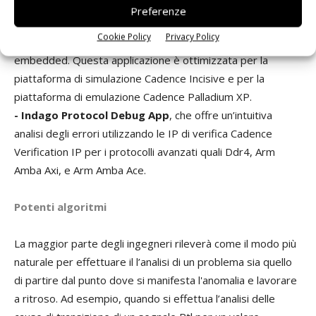
- Indago Embedded Software Debug App
, che
Preferenze
sincronizza il debug dei codici sorgenti hardware e
Cookie Policy
Privacy Policy
software per individuare gli errori associati alle applicazioni
embedded. Questa applicazione è ottimizzata per la
piattaforma di simulazione Cadence Incisive e per la
piattaforma di emulazione Cadence Palladium XP.
- Indago Protocol Debug App
, che offre un’intuitiva
analisi degli errori utilizzando le IP di verifica Cadence
Verification IP per i protocolli avanzati quali Ddr4, Arm
Amba Axi, e Arm Amba Ace.
Potenti algoritmi
La maggior parte degli ingegneri rileverà come il modo più
naturale per effettuare il l’analisi di un problema sia quello
di partire dal punto dove si manifesta l'anomalia e lavorare
a ritroso. Ad esempio, quando si effettua l’analisi delle