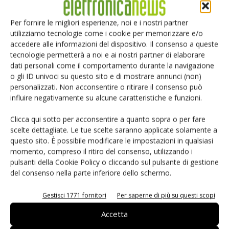
che operano a livello di segnale o di transazione, essa
aumenta il livello di astrazione arrivando a ridurre del 50% il
Per fornire le migliori esperienze, noi e i nostri partner
utilizziamo tecnologie come i cookie per memorizzare e/o
tempo necessario per identificare gli errori. La piattaforma
accedere alle informazioni del dispositivo. Il consenso a queste
supporta attività di analisi per le proprietà intellettuali sino
tecnologie permetterà a noi e ai nostri partner di elaborare
a sistemi integrati come i SoC. La soluzione supporta
dati personali come il comportamento durante la navigazione
motori di verifica di Cadence e di terze parti, offrendo
o gli ID univoci su questo sito e di mostrare annunci (non)
un'unica e coerente piattaforma di analisi per Rtl,
personalizzati. Non acconsentire o ritirare il consenso può
influire negativamente su alcune caratteristiche e funzioni.
testbench, IP di verifica e hardware/software. Essendo
una piattaforma unificata e sincronizzata, i tempi di
Clicca qui sotto per acconsentire a quanto sopra o per fare
apprendimento sono ridotti al minimo permettendo il
scelte dettagliate. Le tue scelte saranno applicate solamente a
rapido passaggio dell’analisi degli errori da un contesto
questo sito. È possibile modificare le impostazioni in qualsiasi
momento, compreso il ritiro del consenso, utilizzando i
all’altro. La piattaforma viene fornita con tre applicazioni
pulsanti della Cookie Policy o cliccando sul pulsante di gestione
integrate:
del consenso nella parte inferiore dello schermo.
- Indago Debug Analyzer App
, che estende la possibilità
di effettuare Rca su testbench e (Ieee1647), SystemC
Gestisci 1771 fornitori
Per saperne di più su questi scopi
(Ieee1666) e SystemVerilog (Ieee1800) e fornisce
Accetta
funzionalità interattive di post-simulazione.