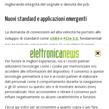
migliorando integrità del segnale e densità dei pcb.
Nuovi standard e applicazioni emergenti
La domanda di connessioni ad alta velocità ha portato allo
sviluppo di standard come
USB4
e
PCIe 5.0
, fondamentali
per tecnologie emergenti come AI e machine learning.
Questi progressi trovano applicazione in smartphone,
tablet, elettronica automobilistica e dispositivi IoT.
Per fornire le migliori esperienze, noi e i nostri partner
utilizziamo tecnologie come i cookie per memorizzare e/o
accedere alle informazioni del dispositivo. Il consenso a queste
Il futuro delle connessioni elettroniche
tecnologie permetterà a noi e ai nostri partner di elaborare
dati personali come il comportamento durante la navigazione
Grazie a materiali innovativi e tecnologie avanzate, il futuro
o gli ID univoci su questo sito e di mostrare annunci (non)
dell’elettronica si sta plasmando verso dispositivi sempre
personalizzati. Non acconsentire o ritirare il consenso può
influire negativamente su alcune caratteristiche e funzioni.
più performanti, compatti ed efficienti, in grado di
soddisfare le richieste di un mercato in costante
Clicca qui sotto per acconsentire a quanto sopra o per fare