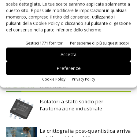
evoluzione.
scelte dettagliate. Le tue scelte saranno applicate solamente a
questo sito. È possibile modificare le impostazioni in qualsiasi
momento, compreso il ritiro del consenso, utilizzando i
TAG
Connessione
IoT
miniaturizzazione
pulsanti della Cookie Policy o cliccando sul pulsante di gestione
del consenso nella parte inferiore dello schermo.
Gestisci 1771 fornitori
Per saperne di più su questi scopi
Accetta
Facebook
Twitter
Preferenze
Cookie Policy
Privacy Policy
ARTICOLI CORRELATI
ALTRO DALL'AUTORE
Isolatori a stato solido per
l’automazione industriale
La crittografia post-quantistica arriva