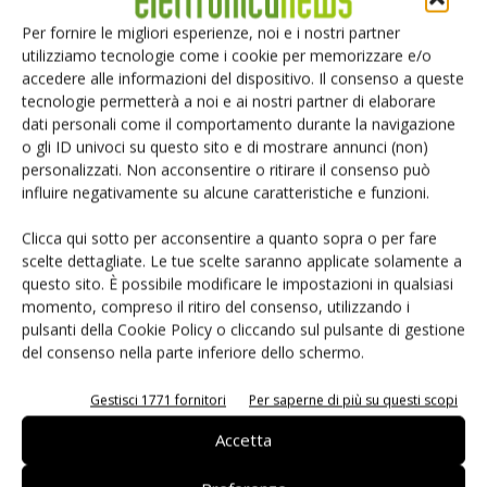
Le funzionalità addizionali di questi nuovi prodotti includono:
Per fornire le migliori esperienze, noi e i nostri partner
utilizziamo tecnologie come i cookie per memorizzare e/o
Interfaccia a due fili I2C o I3C Basic impostabile
accedere alle informazioni del dispositivo. Il consenso a queste
tecnologie permetterà a noi e ai nostri partner di elaborare
Singolo carico elettrico del bus
dati personali come il comportamento durante la navigazione
Singola alimentazione a 1,8V
o gli ID univoci su questo sito e di mostrare annunci (non)
Sensore di temperatura integrato con accuratezza di
personalizzati. Non acconsentire o ritirare il consenso può
0,5°C e risoluzione di 0,25°C
influire negativamente su alcune caratteristiche e funzioni.
Range di temperatura industriale: -40°C to 125°C
Clicca qui sotto per acconsentire a quanto sopra o per fare
Funzione di controllo di parità e di errore di pacchetto
scelte dettagliate. Le tue scelte saranno applicate solamente a
Funzioni di “bus reset” e “bus clear”
questo sito. È possibile modificare le impostazioni in qualsiasi
Funzione di “in-band interrupt”
momento, compreso il ritiro del consenso, utilizzando i
Indirizzi I2C e I3C Basic programmabili
pulsanti della Cookie Policy o cliccando sul pulsante di gestione
del consenso nella parte inferiore dello schermo.
Package 2mm x 3mm a 9-pin PSON-8 ad alta
dissipazione termica
Gestisci 1771 fornitori
Per saperne di più su questi scopi
Accetta
Con questi nuovi prodotti I3C, Renesas offre ora un
completo portafoglio di soluzioni per comunicazioni I3C e