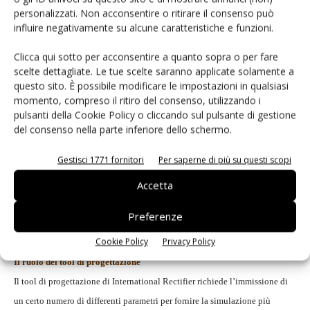
componente, si apre una pagina relativa al prodotto che
personalizzati. Non acconsentire o ritirare il consenso può
contiene una descrizione generale del componente in
influire negativamente su alcune caratteristiche e funzioni.
esame, delle caratteristiche e della applicazioni,
Clicca qui sotto per acconsentire a quanto sopra o per fare
unitamente ai link che rimandano a siti dove è possibile
scelte dettagliate. Le tue scelte saranno applicate solamente a
ottenere descrizioni più dettagliate come data sheet, note
questo sito. È possibile modificare le impostazioni in qualsiasi
applicative e informazioni circa le schede di valutazione.
momento, compreso il ritiro del consenso, utilizzando i
pulsanti della Cookie Policy o cliccando sul pulsante di gestione
Ciascuno dei tool presi in considerazione rende disponibile
del consenso nella parte inferiore dello schermo.
un link denominato Start Design. Grazie ad esso è possibile
generare un progetto in tempi estremamente brevi, in
Gestisci 1771 fornitori
Per saperne di più su questi scopi
quanto l’utente deve solamente selezionare i valori di
Accetta
ingresso, di uscita e del carico: la frequenza di
commutazione viene richiesta nel caso il regolatore non sia
Preferenze
un dispositivo a frequenza fissa.
Cookie Policy
Privacy Policy
Il ruolo dei tool di progettazione
Il tool di progettazione di International Rectifier richiede l’immissione di
un certo numero di differenti parametri per fornire la simulazione più