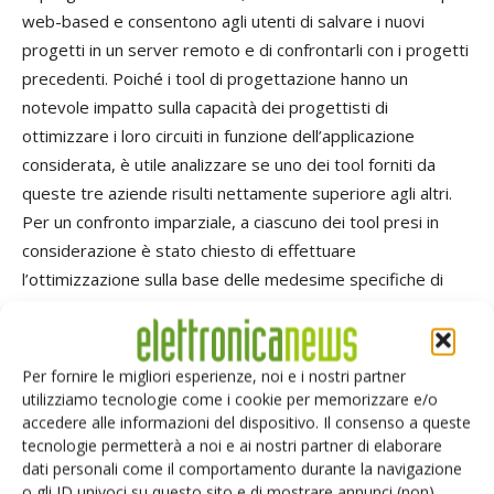
web-based e consentono agli utenti di salvare i nuovi
progetti in un server remoto e di confrontarli con i progetti
precedenti. Poiché i tool di progettazione hanno un
notevole impatto sulla capacità dei progettisti di
ottimizzare i loro circuiti in funzione dell’applicazione
considerata, è utile analizzare se uno dei tool forniti da
queste tre aziende risulti nettamente superiore agli altri.
Per un confronto imparziale, a ciascuno dei tool presi in
considerazione è stato chiesto di effettuare
l’ottimizzazione sulla base delle medesime specifiche di
progetto. Sono stati scelti i parametri di seguito riportati:
Tensione di ingresso: 11,5-12,5 V o 12 V
Tensione di uscita: 3.3 V
Per fornire le migliori esperienze, noi e i nostri partner
Corrente di carico: 10 A
utilizziamo tecnologie come i cookie per memorizzare e/o
accedere alle informazioni del dispositivo. Il consenso a queste
Una volta inseriti questi parametri base nel tool, questo
tecnologie permetterà a noi e ai nostri partner di elaborare
propone un elenco di componenti potenziali per la
dati personali come il comportamento durante la navigazione
realizzazione del circuito. Quando si seleziona un
o gli ID univoci su questo sito e di mostrare annunci (non)