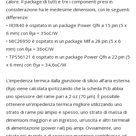
calore. Il package di tutti e tre i componenti presi in
considerazione ha le medesime dimensioni, con le seguenti
differenze:
• IR3840 è ospitato in un package Power Qfn a 15 pin (5 x
6 mm) con θja = 35oC/W
• MIC26950 è ospitato in un package Mlf a 28 pin (5 x 6
mm) con θja = 36oC/W
• TPS56121 è ospitato in un package Power Qfn a 22 pin (5
x 6 mm) con Θja = 34,6oC/W.
L’impedenza termica dalla giunzione di silicio all’aria esterna
(θja) viene calcolata ipotizzando che la scheda Pcb abbia
uno spessore del rame pari a 2 oz (70 μm). È possibile
ottenere un’impedenza termica migliore utilizzando uno
strato di rame più ampio e spesso, uno strato di massa di
dimensioni maggiori e un ingresso, un’uscita e altri terminali
di alimentazione (power rail) più ampi. Ovviamente, uno
strato più grande e di spessore maggiore contribuisce ad