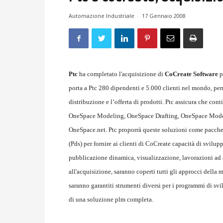
Automazione Industriale
-
17 Gennaio 2008
Ptc
ha completato l'acquisizione di
CoCreate Software
p
porta a Ptc 280 dipendenti e 5.000 clienti nel mondo, perm
distribuzione e l’offerta di prodotti. Ptc assicura che cont
OneSpace Modeling, OneSpace Drafting, OneSpace Mode
OneSpace.net. Ptc proporrà queste soluzioni come pacche
(Pds) per fornire ai clienti di CoCreate capacità di svilu
pubblicazione dinamica, visualizzazione, lavorazioni ad al
all'acquisizione, saranno coperti tutti gli approcci della 
saranno garantiti strumenti diversi per i programmi di sv
di una soluzione plm completa.