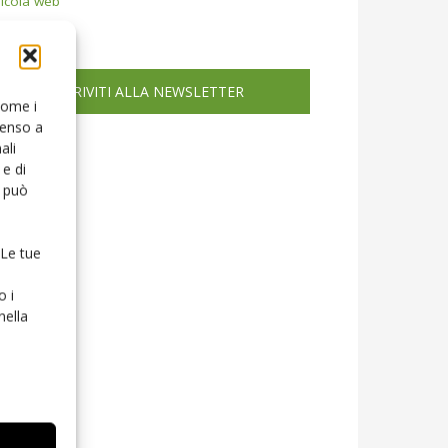
icola web
ISCRIVITI ALLA NEWSLETTER
 come i
senso a
ali
e di
o può
 Le tue
o i
nella