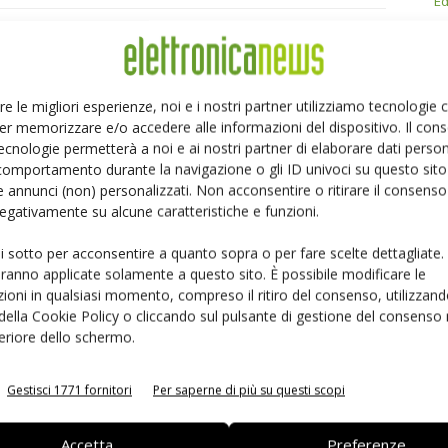
Ed
Linkedin
Pinterest
re le migliori esperienze, noi e i nostri partner utilizziamo tecnologie
er memorizzare e/o accedere alle informazioni del dispositivo. Il con
ecnologie permetterà a noi e ai nostri partner di elaborare dati person
comportamento durante la navigazione o gli ID univoci su questo sito 
 annunci (non) personalizzati. Non acconsentire o ritirare il consens
 negativamente su alcune caratteristiche e funzioni.
ui sotto per acconsentire a quanto sopra o per fare scelte dettagliate.
aranno applicate solamente a questo sito. È possibile modificare le
ioni in qualsiasi momento, compreso il ritiro del consenso, utilizzand
 della Cookie Policy o cliccando sul pulsante di gestione del consenso 
feriore dello schermo.
: la fiducia diventa
eGaN per convertitori DC-DC: EPC
Gestisci 1771 fornitori
Per saperne di più su questi scopi
accelera
Accetta
Preferenze