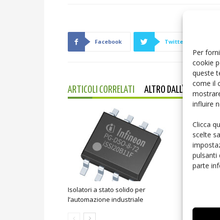
Facebook
Twitter
Per forni
cookie p
queste t
come il 
ARTICOLI CORRELATI
ALTRO DALL'AUTORE
mostrare
influire
Clicca q
scelte s
impostaz
pulsanti
parte in
Isolatori a stato solido per
IA autonoma
l’automazione industriale
decisiva