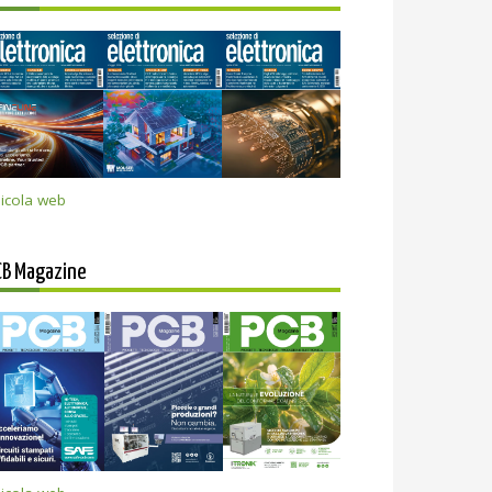
icola web
CB Magazine