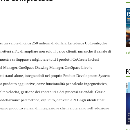
er un valore di circa 250 milioni di dollari. La tedesca CoCreate, che
etterà a Ptc di ampliare non solo il parco clienti, ma anche il canale di
Ed
inuerà a sviluppare e migliorare tutti i prodotti CoCreate inclusi
l Manager, OneSpace Drawing Manager, OneSpace Live! e
P
tti stand-alone, integrandoli nel proprio Product Development System
ppo prodotto aggiuntive, come funzionalità per calcolo ingegneristico,
ta velocità, gestione dei contenuti e dei processi aziendali. Grazie
modellazione: parametrico, esplicito, derivato e 2D. Agli utenti finali
iluppo prodotto e piani di integrazione che li aiuteranno nell’adozione