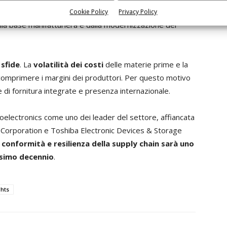
he l’
India
mostra un
andamento positivo
, con una
Cookie Policy
Privacy Policy
ella base manifatturiera e dalla modernizzazione dei
e
sfide
. La
volatilità dei costi
delle materie prime e la
omprimere i margini dei produttori. Per questo motivo
 di fornitura integrate e presenza internazionale.
electronics come uno dei leader del settore, affiancata
 Corporation e Toshiba Electronic Devices & Storage
, conformità e resilienza della supply chain sarà uno
ossimo decennio
.
ghts