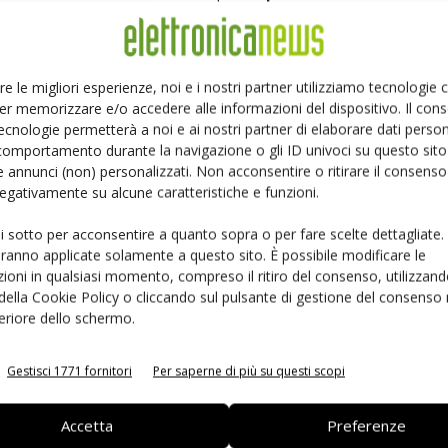
l’aerospazio e difesa
, dove la tutela dei componenti
lità e sicurezza.
re le migliori esperienze, noi e i nostri partner utilizziamo tecnologie
ceramica e silicio
, disponibili in configurazioni
er memorizzare e/o accedere alle informazioni del dispositivo. Il con
mplessità dei dispositivi elettronici e l’aumento della
ecnologie permetterà a noi e ai nostri partner di elaborare dati person
tante l’
adozione di tecnologie di protezione
comportamento durante la navigazione o gli ID univoci su questo sito 
 annunci (non) personalizzati. Non acconsentire o ritirare il consens
 negativamente su alcune caratteristiche e funzioni.
oprattutto dall’evoluzione degli standard qualitativi e
ui sotto per acconsentire a quanto sopra o per fare scelte dettagliate.
ustriali
. Inoltre, la formalizzazione dei canali distributivi
aranno applicate solamente a questo sito. È possibile modificare le
ioni in qualsiasi momento, compreso il ritiro del consenso, utilizzand
e l’accessibilità dei prodotti e ad ampliare la base di
 della Cookie Policy o cliccando sul pulsante di gestione del consenso 
feriore dello schermo.
 sfide
Gestisci 1771 fornitori
Per saperne di più su questi scopi
l mercato nazionale più dinamico
, con un cagr
Accetta
Preferenze
sostenuta dalla capacità produttiva, dagli investimenti