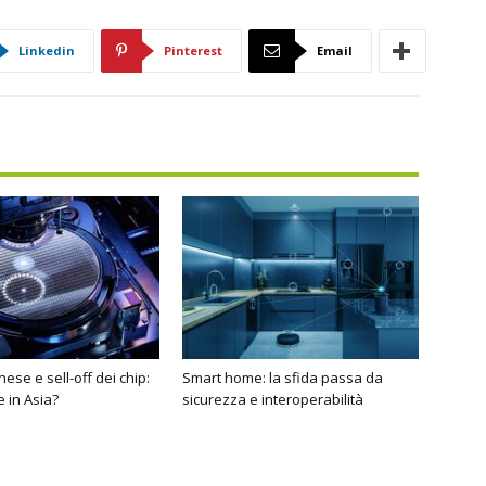
Linkedin
Pinterest
Email
inese e sell-off dei chip:
Smart home: la sfida passa da
 in Asia?
sicurezza e interoperabilità