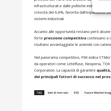
infrastrutturali e dalle politiche industriali. Anc
crescita del 6,6%, favorita dall’espansione d
sistemi industriali.
Accanto alle opportunità restano però alcun
forte
pressione competitiva
continuano a c
risultano avvantaggiate le aziende con catene
Nel panorama competitivo, FMI indica STMicro
da operatori come Littelfuse, Nexperia, TDK
Corporation. La capacità di garantire
qualità
dei principali fattori di successo nel pr
TAG
dati di mercato
ESD
Future Market Insi