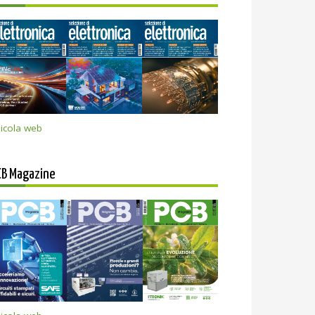
icola web
CB Magazine