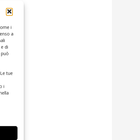
 come i
senso a
ali
e di
o può
 Le tue
o i
nella