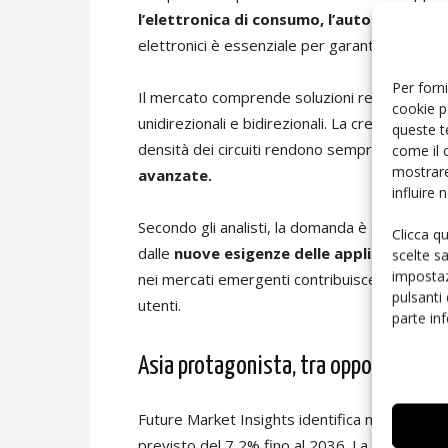
l’elettronica di consumo, l’automotive e 
elettronici è essenziale per garantire affidabi
Per forni
Il mercato comprende soluzioni realizzate in
cookie p
unidirezionali e bidirezionali. La crescente co
queste t
densità dei circuiti rendono sempre più impor
come il 
mostrare
avanzate.
influire
Secondo gli analisti, la domanda è sostenuta s
Clicca q
dalle
nuove esigenze delle applicazioni ind
scelte s
impostaz
nei mercati emergenti contribuisce a migliorar
pulsanti
utenti.
parte in
Asia protagonista, tra opportunità e
Future Market Insights identifica nella
Cina i
previsto del 7,2% fino al 2036. La crescita è 