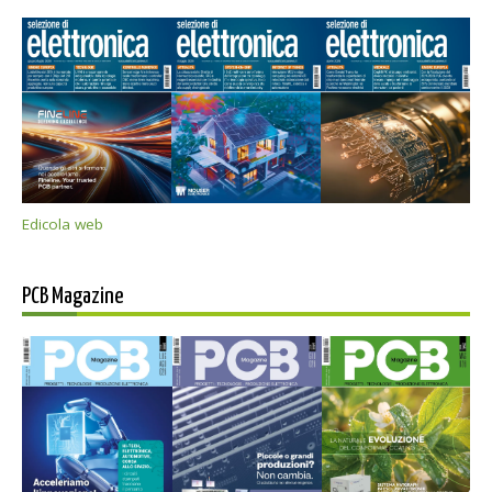
Edicola web
PCB Magazine