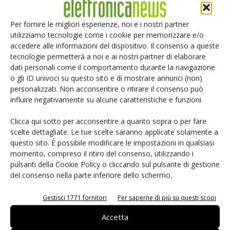
ogni caso, nessuno di questi approcci è infallibile.
Per fornire le migliori esperienze, noi e i nostri partner
Individuare le modalità di connessione dei vari blocchi sul
utilizziamo tecnologie come i cookie per memorizzare e/o
Pcb non è un’operazione poi così complessa. La sola
accedere alle informazioni del dispositivo. Il consenso a queste
soluzione efficace per nascondere le diverse periferiche e
tecnologie permetterà a noi e ai nostri partner di elaborare
le relative interconnessioni è procedere a un occultamento
dati personali come il comportamento durante la navigazione
o gli ID univoci su questo sito e di mostrare annunci (non)
di tipo fisico. Nel caso fosse possibile celare tutte le
personalizzati. Non acconsentire o ritirare il consenso può
connessioni all’interno di un unico chip, diventerebbe molto
influire negativamente su alcune caratteristiche e funzioni.
più difficile comprendere le catene del segnale e
determinare il tipo di periferiche utilizzate nel sistema.
Clicca qui sotto per acconsentire a quanto sopra o per fare
scelte dettagliate. Le tue scelte saranno applicate solamente a
Tenuto conto del fatto che l’integrazione delle periferiche
questo sito. È possibile modificare le impostazioni in qualsiasi
all’interno di un unico chip contribuisce a occultare le
momento, compreso il ritiro del consenso, utilizzando i
informazioni relative all’hardware, i dispositivi System-on-
pulsanti della Cookie Policy o cliccando sul pulsante di gestione
Chip rappresentano la soluzione ideale quando si tratta di
del consenso nella parte inferiore dello schermo.
implementare misure di protezione contro tentativi di
Gestisci 1771 fornitori
Per saperne di più su questi scopi
“reverse engineering”. Alcuni SoC, comunque, prevedono
pin dedicati che rappresentano un vero e proprio varco da
Accetta
utilizzare per le operazioni di “reverse engineering”.