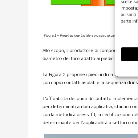
scelte s
impostaz
pulsanti
parte in
Figura 1 – Penetrazione iniziale e incastro di piedini di componen
Allo scopo, il produttore di componenti adatti
diametro del foro adatto ai piedini.
La Figura 2 propone i piedini di un tipo di co
con i tipici contatti asolati e la sequenza di i
L’affidabilità dei punti di contatto implementat
per determinati ambiti applicativi, stanno con
con la metodica press-fit; la certificazione della
determinante per l’applicabilità a settori criti