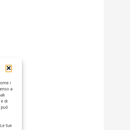
 come i
senso a
ali
e di
o può
 Le tue