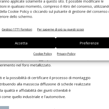
aranno applicate solamente a questo sito. È possibile modificare le
ioni in qualsiasi momento, compreso il ritiro del consenso, utilizzand
 della Cookie Policy o cliccando sul pulsante di gestione del consenso 
feriore dello schermo.
ti per press-fit
Gestisci 1771 fornitori
Per saperne di più su questi scopi
 al montaggio attraverso la tecnica press-fit specifica il
Accetta
Preferenze
Cookie Policy
Privacy Policy
nnettore a filo per montaggio press-fit diretto su PCB,
nserimento nel foro metallizzato.
i e la possibilità di certificare il processo di montaggio
tribuendo alla massiccia diffusione di schede realizzate
 qualità e affidabilità dei giunti ottenibili è
ci come quello industriale e l’automotive.