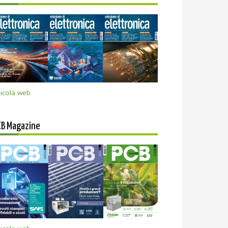
icola web
CB Magazine