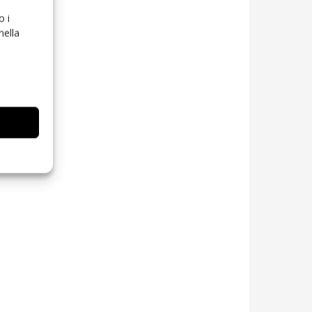
o i
nella