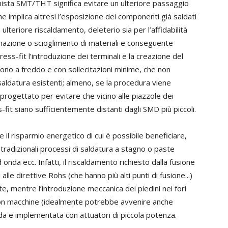
ista SMT/THT significa evitare un ulteriore passaggio
 implica altresì l’esposizione dei componenti già saldati
ulteriore riscaldamento, deleterio sia per l’affidabilità
rmazione o scioglimento di materiali e conseguente
ss-fit l’introduzione dei terminali e la creazione del
ono a freddo e con sollecitazioni minime, che non
 saldatura esistenti; almeno, se la procedura viene
rogettato per evitare che vicino alle piazzole dei
 siano sufficientemente distanti dagli SMD più piccoli.
 il risparmio energetico di cui è possibile beneficiare,
i tradizionali processi di saldatura a stagno o paste
 onda ecc. Infatti, il riscaldamento richiesto dalla fusione
alle direttive Rohs (che hanno più alti punti di fusione...)
te, mentre l’introduzione meccanica dei piedini nei fori
 con macchine (idealmente potrebbe avvenire anche
a e implementata con attuatori di piccola potenza.