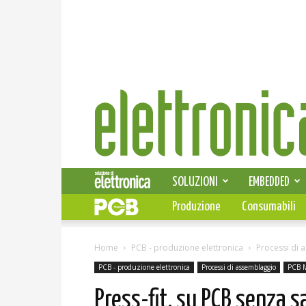
Elettronica
News
SOLUZIONI
EMBEDDED
Produzione
Consumabili
Home
PCB - produzione elettronica
Processi di 
PCB - produzione elettronica
Processi di assemblaggio
PCB 
Press-fit, su PCB senza s