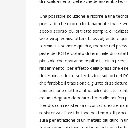
di riscaldamento delle schede assemblate, co
Una possibile soluzione è ricorre a una tecn
press-fit, che ricorda lontanamente i wire-wrap
secolo scorso; qui si tratta sempre di realiz
wire-wrap veniva ottenuta avvolgendo e quind
terminali a sezione quadra, mentre nel press
piste del PCB è dotato di terminale di contatto 
piazzole che dovranno ospitarli. I pin a pre
l’inserimento, per effetto della pressione ese
determina ridotte sollecitazioni sui fori del P
che farebbe il tradizionale giunto di saldatu
connessione elettrica affidabili e durature; in
ed un adeguato deposito di metallo nei fori p
freddo, con resistenza di contatto estremam
resistenza all’ossidazione nel tempo. Il proc
sulla penetrazione di un metallo più duro in 
termocompressione, sebbene qui non si utilizzi