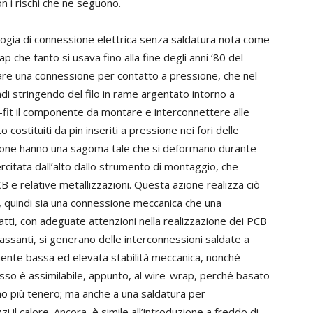
n i rischi che ne seguono.
ologia di connessione elettrica senza saldatura nota come
 che tanto si usava fino alla fine degli anni ‘80 del
zare una connessione per contatto a pressione, che nel
i stringendo del filo in rame argentato intorno a
-fit il componente da montare e interconnettere alle
costituiti da pin inseriti a pressione nei fori delle
ssione hanno una sagoma tale che si deformano durante
rcitata dall’alto dallo strumento di montaggio, che
CB e relative metallizzazioni. Questa azione realizza ciò
ra, quindi sia una connessione meccanica che una
fatti, con adeguate attenzioni nella realizzazione dei PCB
assanti, si generano delle interconnessioni saldate a
ente bassa ed elevata stabilità meccanica, nonché
esso è assimilabile, appunto, al wire-wrap, perché basato
uno più tenero; ma anche a una saldatura per
 il calore. Ancora, è simile all’introduzione a freddo di