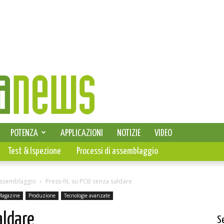
SELEZIONE DI ELETTRONICA
POTENZA
APPLICAZIONI
NOTIZIE
VIDEO
PCB
Test & Ispezione
Processi di assemblaggio
assemblaggio
Press-fit, su PCB senza saldare
Magazine
Produzione
Tecnologie avanzate
aldare
S