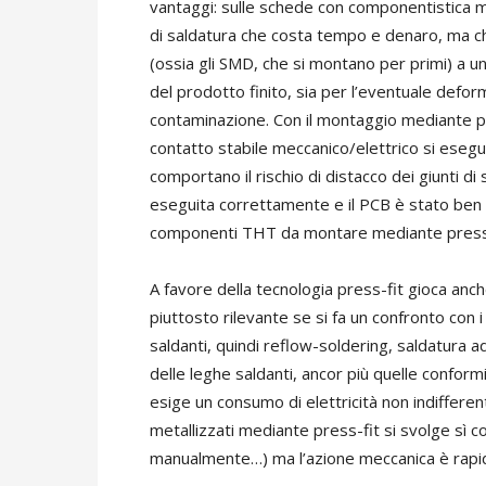
vantaggi: sulle schede con componentistica m
di saldatura che costa tempo e denaro, ma che
(ossia gli SMD, che si montano per primi) a un 
del prodotto finito, sia per l’eventuale defo
contaminazione. Con il montaggio mediante pre
contatto stabile meccanico/elettrico si esegu
comportano il rischio di distacco dei giunti di
eseguita correttamente e il PCB è stato ben p
componenti THT da montare mediante press-fit
A favore della tecnologia press-fit gioca anche
piuttosto rilevante se si fa un confronto con 
saldanti, quindi reflow-soldering, saldatura ad
delle leghe saldanti, ancor più quelle conformi 
esige un consumo di elettricità non indifferen
metallizzati mediante press-fit si svolge sì
manualmente…) ma l’azione meccanica è rapid