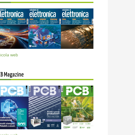
icola web
CB Magazine