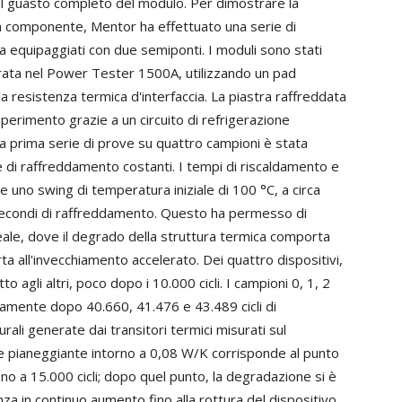
il guasto completo del modulo. Per dimostrare la
di un componente, Mentor ha effettuato una serie di
a equipaggiati con due semiponti. I moduli sono stati
tegrata nel Power Tester 1500A, utilizzando un pad
la resistenza termica d'interfaccia. La piastra raffreddata
perimento grazie a un circuito di refrigerazione
a prima serie di prove su quattro campioni è stata
 di raffreddamento costanti. I tempi di riscaldamento e
 uno swing di temperatura iniziale di 100 °C, a circa
secondi di raffreddamento. Questo ha permesso di
eale, dove il degrado della struttura termica comporta
a all'invecchiamento accelerato. Dei quattro dispositivi,
 agli altri, poco dopo i 10.000 cicli. I campioni 0, 1, 2
vamente dopo 40.660, 41.476 e 43.489 cicli di
urali generate dai transitori termici misurati sul
e pianeggiante intorno a 0,08 W/K corrisponde al punto
 fino a 15.000 cicli; dopo quel punto, la degradazione si è
za in continuo aumento fino alla rottura del dispositivo.