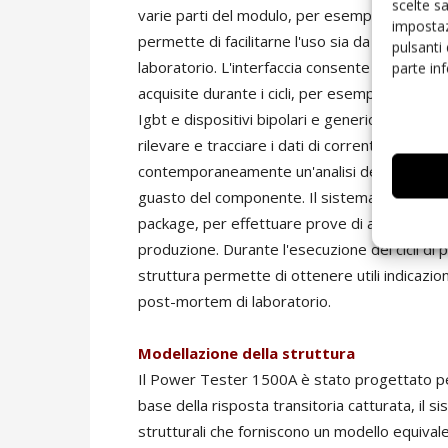
scelte s
varie parti del modulo, per esempio il silicio, 
impostaz
permette di facilitarne l'uso sia da parte del
pulsanti
laboratorio. L'interfaccia consente di predispo
parte in
acquisite durante i cicli, per esempio tensioni
Igbt e dispositivi bipolari e generici (fino a 
rilevare e tracciare i dati di corrente, tensi
contemporaneamente un'analisi della struttur
guasto del componente. Il sistema può essere 
package, per effettuare prove di affidabilità e
produzione. Durante l'esecuzione dei cicli di p
struttura permette di ottenere utili indicazioni
post-mortem di laboratorio.
Modellazione della struttura
Il Power Tester 1500A è stato progettato per
base della risposta transitoria catturata, il
strutturali che forniscono un modello equival