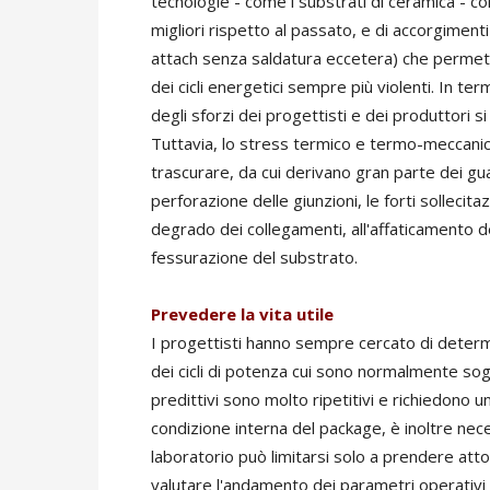
tecnologie - come i substrati di ceramica - c
migliori rispetto al passato, e di accorgimenti 
attach senza saldatura eccetera) che permet
dei cicli energetici sempre più violenti. In te
degli sforzi dei progettisti e dei produttori s
Tuttavia, lo stress termico e termo-meccani
trascurare, da cui derivano gran parte dei guas
perforazione delle giunzioni, le forti solleci
degrado dei collegamenti, all'affaticamento del
fessurazione del substrato.
Prevedere la vita utile
I progettisti hanno sempre cercato di determina
dei cicli di potenza cui sono normalmente sogg
predittivi sono molto ripetitivi e richiedono 
condizione interna del package, è inoltre nece
laboratorio può limitarsi solo a prendere atto 
valutare l'andamento dei parametri operativi