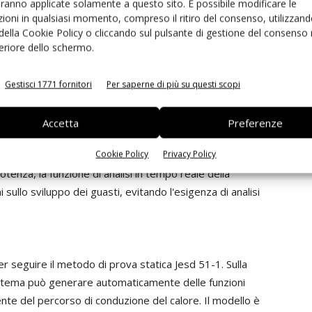
aranno applicate solamente a questo sito. È possibile modificare le
i substrati o i collegamenti. Un'interfaccia touch-screen
ioni in qualsiasi momento, compreso il ritiro del consenso, utilizzand
 tecnico di produzione sia da parte dell'ingegnere di
 della Cookie Policy o cliccando sul pulsante di gestione del consenso 
rre l'ambiente di test e di registrare le informazioni
feriore dello schermo.
 correnti e temperature. Ideale per l'analisi di Mosfet,
3 in una sola volta), il Power Tester 1500A permette di
Gestisci 1771 fornitori
Per saperne di più su questi scopi
one e temperatura del die, effettuando
a per registrare i cambiamenti che possono originare il
Accetta
Preferenze
utilizzato per migliorare e velocizzare lo sviluppo dei
Cookie Policy
Privacy Policy
 per controllare i lotti in arrivo prima della messa in
otenza, la funzione di analisi in tempo reale della
 sullo sviluppo dei guasti, evitando l'esigenza di analisi
 seguire il metodo di prova statica Jesd 51-1. Sulla
 sistema può generare automaticamente delle funzioni
ente del percorso di conduzione del calore. Il modello è