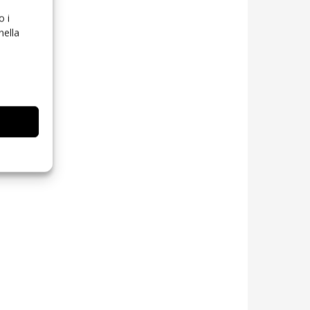
o i
nella