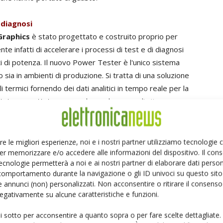
 diagnosi
Graphics
è stato progettato e costruito proprio per
te infatti di accelerare i processi di test e di diagnosi
i di potenza. Il nuovo Power Tester è l'unico sistema
 sia in ambienti di produzione. Si tratta di una soluzione
 termici fornendo dei dati analitici in tempo reale per la
stato progettato per accelerare le prove di vita,
 a migliorare l'affidabilità delle applicazioni basate su
lizzato dallo strumento è unico. Esso sottopone il
enza completamente automatizzati. I cicli di potenza si
re le migliori esperienze, noi e i nostri partner utilizziamo tecnologie
er memorizzare e/o accedere alle informazioni del dispositivo. Il con
za dei metodi tradizionali, il dispositivo non deve più
ecnologie permetterà a noi e ai nostri partner di elaborare dati person
rifiche, e riportato in fabbrica per effettuare altri cicli,
comportamento durante la navigazione o gli ID univoci su questo sito 
o.
 annunci (non) personalizzati. Non acconsentire o ritirare il consens
viluppare il ciclo di potenza secondo strategie differenti,
 negativamente su alcune caratteristiche e funzioni.
swing di temperatura dell'alloggiamento costante, e
ui sotto per acconsentire a quanto sopra o per fare scelte dettagliate.
costante. Ciò permette di indagare i comportamenti di