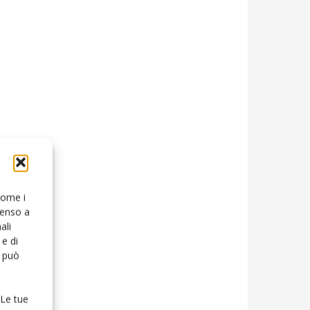
 come i
senso a
ali
e di
o può
 Le tue