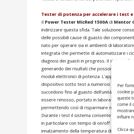
Tester di potenza per accelerare i test e
Il
Power Tester MicRed 1500A
di
Mentor 
indirizzare questa sfida. Tale soluzione consen
delle possibili cause di guasto dei component
nato per operare sia in ambienti di laboratorio
integrata che permette di automatizzare i cicli
diagnosi dei guasti in progress. Il sistema è 
generando dei risultati che possono contribuire
moduli elettronici di potenza. L'approccio uti
dispositivo sotto test a numerosi cicli di pot
Per forni
cookie p
succedono fino al guasto dell'unità. A differen
queste t
essere rimosso, portato in laboratorio per le ve
come il 
permettendo così di risparmiare molto temp
mostrare
Durante i test il sistema consente inoltre di s
influire
in particolare con tempo di on/off costante, 
Clicca q
innalzamento della temperatura di giunzione 