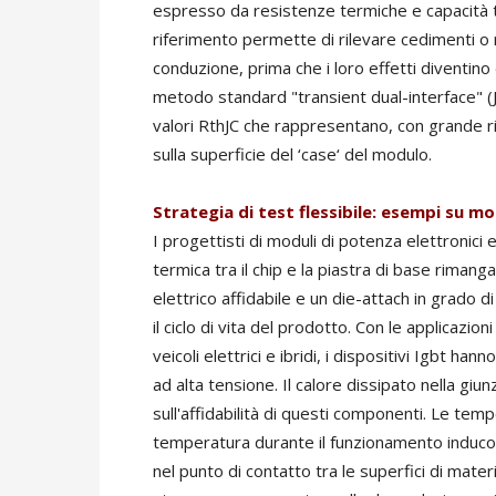
espresso da resistenze termiche e capacità te
riferimento permette di rilevare cedimenti o
conduzione, prima che i loro effetti diventino
metodo standard "transient dual-interface" (J
valori RthJC che rappresentano, con grande ripe
sulla superficie del ‘case‘ del modulo.
Strategia di test flessibile: esempi su mo
I progettisti di moduli di potenza elettronici 
termica tra il chip e la piastra di base riman
elettrico affidabile e un die-attach in grado 
il ciclo di vita del prodotto. Con le applicazi
veicoli elettrici e ibridi, i dispositivi Igbt h
ad alta tensione. Il calore dissipato nella g
sull'affidabilità di questi componenti. Le tempe
temperatura durante il funzionamento inducono
nel punto di contatto tra le superfici di materi