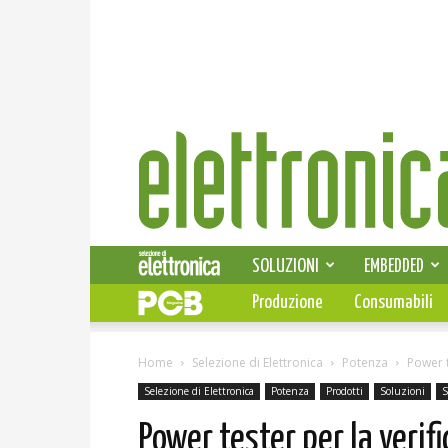
Elettronica
News
SOLUZIONI
EMBEDDED
Produzione
Consumabili
Home
Selezione di Elettronica
Potenza
Power t
Selezione di Elettronica
Potenza
Prodotti
Soluzioni
S
Power tester per la verif