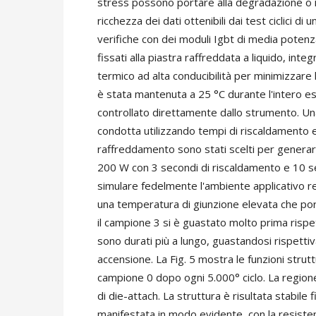
stress possono portare alla degradazione o 
ricchezza dei dati ottenibili dai test ciclici 
verifiche con dei moduli Igbt di media potenz
fissati alla piastra raffreddata a liquido, in
termico ad alta conducibilità per minimizzare 
è stata mantenuta a 25 °C durante l'intero es
controllato direttamente dallo strumento. Un
condotta utilizzando tempi di riscaldamento e
raffreddamento sono stati scelti per generare
200 W con 3 secondi di riscaldamento e 10 
simulare fedelmente l'ambiente applicativo r
una temperatura di giunzione elevata che port
il campione 3 si è guastato molto prima rispetto
sono durati più a lungo, guastandosi rispetti
accensione. La Fig. 5 mostra le funzioni strutt
campione 0 dopo ogni 5.000° ciclo. La region
di die-attach. La struttura è risultata stabile
manifestata in modo evidente, con la resisten