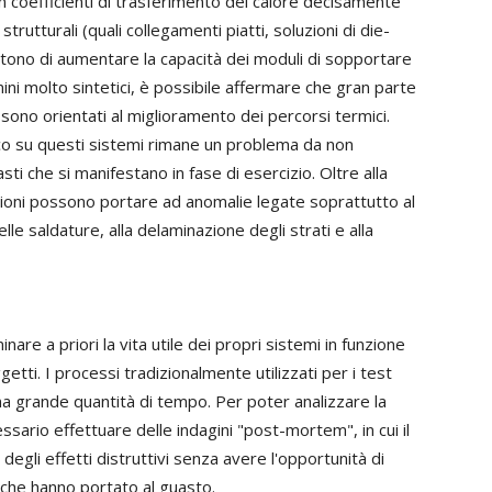
on coefficienti di trasferimento del calore decisamente
strutturali (quali collegamenti piatti, soluzioni di die-
tono di aumentare la capacità dei moduli di sopportare
rmini molto sintetici, è possibile affermare che gran parte
i sono orientati al miglioramento dei percorsi termici.
co su questi sistemi rimane un problema da non
ti che si manifestano in fase di esercizio. Oltre alla
tazioni possono portare ad anomalie legate soprattutto al
le saldature, alla delaminazione degli strati e alla
re a priori la vita utile dei propri sistemi in funzione
etti. I processi tradizionalmente utilizzati per i test
una grande quantità di tempo. Per poter analizzare la
ssario effettuare delle indagini "post-mortem", in cui il
degli effetti distruttivi senza avere l'opportunità di
 che hanno portato al guasto.