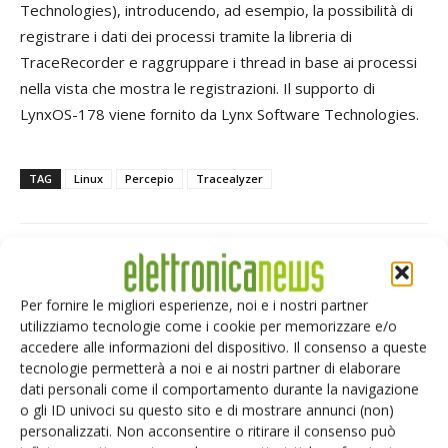
Technologies), introducendo, ad esempio, la possibilità di
registrare i dati dei processi tramite la libreria di
TraceRecorder e raggruppare i thread in base ai processi
nella vista che mostra le registrazioni. Il supporto di
LynxOS-178 viene fornito da Lynx Software Technologies.
TAG
Linux
Percepio
Tracealyzer
Facebook
Twitter
Per fornire le migliori esperienze, noi e i nostri partner
utilizziamo tecnologie come i cookie per memorizzare e/o
accedere alle informazioni del dispositivo. Il consenso a queste
tecnologie permetterà a noi e ai nostri partner di elaborare
dati personali come il comportamento durante la navigazione
ARTICOLI CORRELATI
ALTRO DALL'AUTORE
o gli ID univoci su questo sito e di mostrare annunci (non)
personalizzati. Non acconsentire o ritirare il consenso può
Moduli display: mercato verso 180