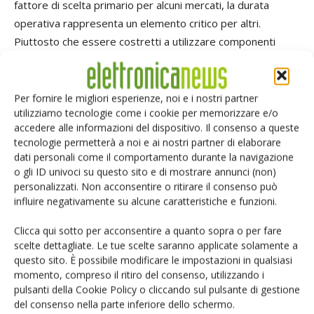
fattore di scelta primario per alcuni mercati, la durata
operativa rappresenta un elemento critico per altri.
Piuttosto che essere costretti a utilizzare componenti
passivi ottimizzati per soddisfare un criterio che non risulta
di fondamentale importanza per un determinato mercato o
capace di garantire una risposta buona (ma non
Per fornire le migliori esperienze, noi e i nostri partner
utilizziamo tecnologie come i cookie per memorizzare e/o
ottimizzata) per tutte le applicazioni, gli sviluppatori
accedere alle informazioni del dispositivo. Il consenso a queste
dovrebbe essere in grado, almeno dal punto di vista
tecnologie permetterà a noi e ai nostri partner di elaborare
teorico, di scegliere i componenti passivi che permettano
dati personali come il comportamento durante la navigazione
di ottenere la soluzione più adatta alla particolare
o gli ID univoci su questo sito e di mostrare annunci (non)
personalizzati. Non acconsentire o ritirare il consenso può
applicazione considerata. Questo risultato può essere
influire negativamente su alcune caratteristiche e funzioni.
ottenuto con un numero estremamente ridotto di
componenti (come ad esempio un induttore, due
Clicca qui sotto per acconsentire a quanto sopra o per fare
condensatori di by-pass e un diodo Schottky).
scelte dettagliate. Le tue scelte saranno applicate solamente a
questo sito. È possibile modificare le impostazioni in qualsiasi
momento, compreso il ritiro del consenso, utilizzando i
Gestione intelligente della batteria
pulsanti della Cookie Policy o cliccando sul pulsante di gestione
Una stima accurata della potenza rimanente è un elemento importante per
del consenso nella parte inferiore dello schermo.