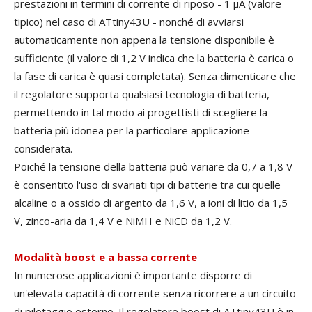
prestazioni in termini di corrente di riposo - 1 µA (valore
tipico) nel caso di ATtiny43U - nonché di avviarsi
automaticamente non appena la tensione disponibile è
sufficiente (il valore di 1,2 V indica che la batteria è carica o
la fase di carica è quasi completata). Senza dimenticare che
il regolatore supporta qualsiasi tecnologia di batteria,
permettendo in tal modo ai progettisti di scegliere la
batteria più idonea per la particolare applicazione
considerata.
Poiché la tensione della batteria può variare da 0,7 a 1,8 V
è consentito l'uso di svariati tipi di batterie tra cui quelle
alcaline o a ossido di argento da 1,6 V, a ioni di litio da 1,5
V, zinco-aria da 1,4 V e NiMH e NiCD da 1,2 V.
Modalità boost e a bassa corrente
In numerose applicazioni è importante disporre di
un'elevata capacità di corrente senza ricorrere a un circuito
di pilotaggio esterno. Il regolatore boost di ATtiny43U è in