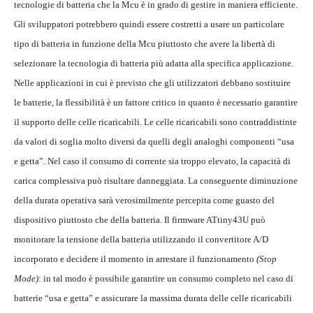
tecnologie di batteria che la Mcu è in grado di gestire in maniera efficiente.
Gli sviluppatori potrebbero quindi essere costretti a usare un particolare
tipo di batteria in funzione della Mcu piuttosto che avere la libertà di
selezionare la tecnologia di batteria più adatta alla specifica applicazione.
Nelle applicazioni in cui è previsto che gli utilizzatori debbano sostituire
le batterie, la flessibilità è un fattore critico in quanto è necessario garantire
il supporto delle celle ricaricabili. Le celle ricaricabili sono contraddistinte
da valori di soglia molto diversi da quelli degli analoghi componenti “usa
e getta”. Nel caso il consumo di corrente sia troppo elevato, la capacità di
carica complessiva può risultare danneggiata. La conseguente diminuzione
della durata operativa sarà verosimilmente percepita come guasto del
dispositivo piuttosto che della batteria. Il firmware ATtiny43U può
monitorare la tensione della batteria utilizzando il convertitore A/D
incorporato e decidere il momento in arrestare il funzionamento
(Stop
Mode)
: in tal modo è possibile garantire un consumo completo nel caso di
batterie “usa e getta” e assicurare la massima durata delle celle ricaricabili