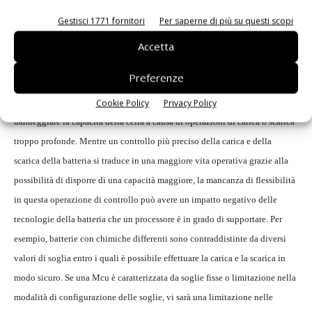
ottimizzare l'utilizzo della carica della batteria disponibile. Le batterie
Gestisci 1771 fornitori
Per saperne di più su questi scopi
ricaricabili, per esempio, richiede un attento monitoraggio e controllo della
carica all'interno di limiti impostati in modo da garantire un utilizzo sicuro
Accetta
e l'ottimizzazione della vita operativa. Tanto più è precisa la stima della
Preferenze
carica rimanente, maggiore è la possibilità di caricare e scaricare queste
Cookie Policy
Privacy Policy
batterie in prossimità dei loro limiti senza incorrere nel rischio di
danneggiare la capacità della cella a causa di operazioni di carica o scarica
troppo profonde. Mentre un controllo più preciso della carica e della
scarica della batteria si traduce in una maggiore vita operativa grazie alla
possibilità di disporre di una capacità maggiore, la mancanza di flessibilità
in questa operazione di controllo può avere un impatto negativo delle
tecnologie della batteria che un processore è in grado di supportare. Per
esempio, batterie con chimiche differenti sono contraddistinte da diversi
valori di soglia entro i quali è possibile effettuare la carica e la scarica in
modo sicuro. Se una Mcu è caratterizzata da soglie fisse o limitazione nella
modalità di configurazione delle soglie, vi sarà una limitazione nelle