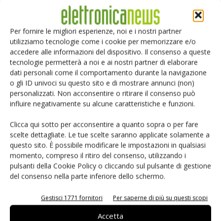
coppie da 60 W. Per consentire il raggiungimento di questi
livelli di alimentazione, nelle specifiche Ieee è stata
Per fornire le migliori esperienze, noi e i nostri partner
modificata la definizione di PD, che viene considerata
utilizziamo tecnologie come i cookie per memorizzare e/o
l’interfaccia di potenza invece dell’intero dispositivo che
accedere alle informazioni del dispositivo. Il consenso a queste
deve venire alimentato. Quindi è ora possibile la presenza
tecnologie permetterà a noi e ai nostri partner di elaborare
di due interfacce di potenza, ciascuna delle quali può
dati personali come il comportamento durante la navigazione
o gli ID univoci su questo sito e di mostrare annunci (non)
assorbire fino a 25,5 W all’interno del medesimo box. Nulla
personalizzati. Non acconsentire o ritirare il consenso può
ovviamente impedisce il collegamento di queste due
influire negativamente su alcune caratteristiche e funzioni.
interfacce, una mediante due coppie che utilizzano i fili
1,2,3 e 6 e l’altra tramite le due coppie che utilizzano i fili
Clicca qui sotto per acconsentire a quanto sopra o per fare
scelte dettagliate. Le tue scelte saranno applicate solamente a
4,5,7 e 8. In tal modo risulta possibile raddoppiare la
questo sito. È possibile modificare le impostazioni in qualsiasi
massima potenza di 25 W prevista dallo standard 802.3at-
momento, compreso il ritiro del consenso, utilizzando i
2009 e arrivare fino a 51 W pur garantendo la totale
pulsanti della Cookie Policy o cliccando sul pulsante di gestione
conformità a questo standard. L’alimentazione su tutte e
del consenso nella parte inferiore dello schermo.
quattro le coppie di un cavo Cat5 Ethernet non solo
Gestisci 1771 fornitori
Per saperne di più su questi scopi
permette di aumentare la potenza erogata ai PD, ma
anche di migliorare l’efficienza rispetto alle soluzioni a due
Accetta