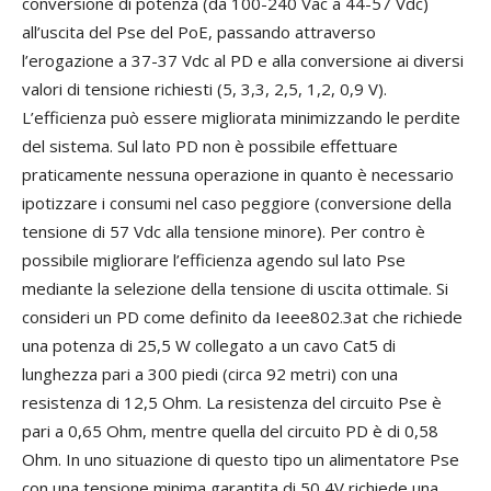
conversione di potenza (da 100-240 Vac a 44-57 Vdc)
all’uscita del Pse del PoE, passando attraverso
l’erogazione a 37-37 Vdc al PD e alla conversione ai diversi
valori di tensione richiesti (5, 3,3, 2,5, 1,2, 0,9 V).
L’efficienza può essere migliorata minimizzando le perdite
del sistema. Sul lato PD non è possibile effettuare
praticamente nessuna operazione in quanto è necessario
ipotizzare i consumi nel caso peggiore (conversione della
tensione di 57 Vdc alla tensione minore). Per contro è
possibile migliorare l’efficienza agendo sul lato Pse
mediante la selezione della tensione di uscita ottimale. Si
consideri un PD come definito da Ieee802.3at che richiede
una potenza di 25,5 W collegato a un cavo Cat5 di
lunghezza pari a 300 piedi (circa 92 metri) con una
resistenza di 12,5 Ohm. La resistenza del circuito Pse è
pari a 0,65 Ohm, mentre quella del circuito PD è di 0,58
Ohm. In uno situazione di questo tipo un alimentatore Pse
con una tensione minima garantita di 50,4V richiede una