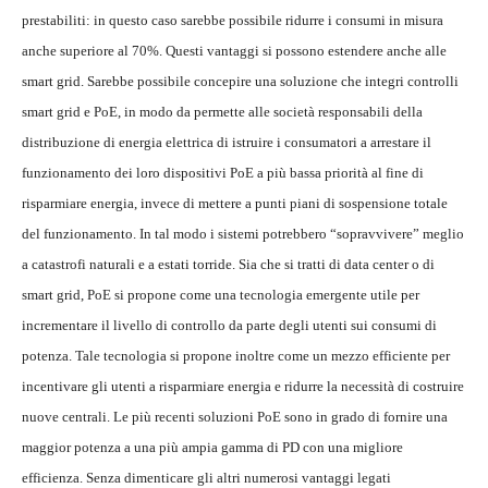
prestabiliti: in questo caso sarebbe possibile ridurre i consumi in misura
anche superiore al 70%. Questi vantaggi si possono estendere anche alle
smart grid. Sarebbe possibile concepire una soluzione che integri controlli
smart grid e PoE, in modo da permette alle società responsabili della
distribuzione di energia elettrica di istruire i consumatori a arrestare il
funzionamento dei loro dispositivi PoE a più bassa priorità al fine di
risparmiare energia, invece di mettere a punti piani di sospensione totale
del funzionamento. In tal modo i sistemi potrebbero “sopravvivere” meglio
a catastrofi naturali e a estati torride. Sia che si tratti di data center o di
smart grid, PoE si propone come una tecnologia emergente utile per
incrementare il livello di controllo da parte degli utenti sui consumi di
potenza. Tale tecnologia si propone inoltre come un mezzo efficiente per
incentivare gli utenti a risparmiare energia e ridurre la necessità di costruire
nuove centrali. Le più recenti soluzioni PoE sono in grado di fornire una
maggior potenza a una più ampia gamma di PD con una migliore
efficienza. Senza dimenticare gli altri numerosi vantaggi legati