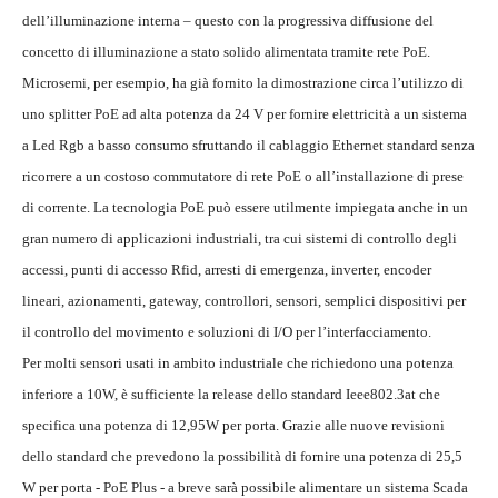
dell’illuminazione interna – questo con la progressiva diffusione del
concetto di illuminazione a stato solido alimentata tramite rete PoE.
Microsemi, per esempio, ha già fornito la dimostrazione circa l’utilizzo di
uno splitter PoE ad alta potenza da 24 V per fornire elettricità a un sistema
a Led Rgb a basso consumo sfruttando il cablaggio Ethernet standard senza
ricorrere a un costoso commutatore di rete PoE o all’installazione di prese
di corrente. La tecnologia PoE può essere utilmente impiegata anche in un
gran numero di applicazioni industriali, tra cui sistemi di controllo degli
accessi, punti di accesso Rfid, arresti di emergenza, inverter, encoder
lineari, azionamenti, gateway, controllori, sensori, semplici dispositivi per
il controllo del movimento e soluzioni di I/O per l’interfacciamento.
Per molti sensori usati in ambito industriale che richiedono una potenza
inferiore a 10W, è sufficiente la release dello standard Ieee802.3at che
specifica una potenza di 12,95W per porta. Grazie alle nuove revisioni
dello standard che prevedono la possibilità di fornire una potenza di 25,5
W per porta - PoE Plus - a breve sarà possibile alimentare un sistema Scada