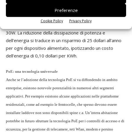
coppie. Piuttosto che fornire una potenza di 51 W su un
cavo Cat5 attraverso una soluzione a quattro coppie, la
Preferenze
medesima configurazione può essere impiegata per
Cookie Policy
Privacy Policy
alimentare dispositivi a due coppie con una potenza di
30W. La riduzione della dissipazione di potenza e
dell’energia si traduce in un risparmio di 25 dollari all’anno
per ogni dispositivo alimentato, ipotizzando un costo
dell’energia di 0,10 dollari per KWh.
PoE: una tecnologia universale
Anche se l’adozione della tecnologia PoE si va diffondendo in ambito
enterprise, esistono notevole potenzialità in numerosi altri segmenti
applicativi. Per esempio esistono alcune applicazioni nelle piattaforme
residenziali, come ad esempio le femtocelle, che spesso devono essere
installate laddove non sono disponibili spine c.a. Un’intera abitazione
potrebbe in futuro sfruttare la tecnologia PoE per i controlli di accesso e di
sicurezza, per la gestione di telecamere, reti Wlan, modem e persino