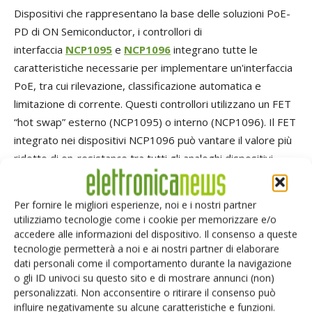
Dispositivi che rappresentano la base delle soluzioni PoE-
PD di ON Semiconductor, i controllori di
interfaccia
NCP1095
e
NCP1096
integrano tutte le
caratteristiche necessarie per implementare un'interfaccia
PoE, tra cui rilevazione, classificazione automatica e
limitazione di corrente. Questi controllori utilizzano un FET
“hot swap” esterno (NCP1095) o interno (NCP1096). Il FET
integrato nei dispositivi NCP1096 può vantare il valore più
ridotto di on-resistance tra tutti gli analoghi dispositivi
utilizzati per controllori PoE Type 3 o Type 4. A
completamento di questi controllori ON Semiconductor
Per fornire le migliori esperienze, noi e i nostri partner
propone il
controllore DC-DC NCP1566
, il
MOSFET
utilizziamo tecnologie come i cookie per memorizzare e/o
singolo FDMC8622
e i MOSFET quadrupli GreenBridge
accedere alle informazioni del dispositivo. Il consenso a queste
tecnologie permetterà a noi e ai nostri partner di elaborare
FDMQ8203
e
FDMQ8205
, sviluppati con l'obiettivo di
dati personali come il comportamento durante la navigazione
fornire una soluzione più efficiente rispetto al tradizionale
o gli ID univoci su questo sito e di mostrare annunci (non)
ponte di diodi nelle applicazioni PoE. Grazie a tutti questi
personalizzati. Non acconsentire o ritirare il consenso può
dispositivi è possibile realizzare interfacce PoE
influire negativamente su alcune caratteristiche e funzioni.