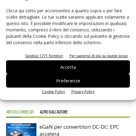
caratterizzate da un'elevata efficienza in grado di erogare
Clicca qui sotto per acconsentire a quanto sopra o per fare
una potenza massima di 90 W, come previsto dalla
scelte dettagliate. Le tue scelte saranno applicate solamente a
standard, oppure soluzioni proprietarie fino a 100 W nel
questo sito. È possibile modificare le impostazioni in qualsiasi
caso siano richieste potenze più elevate.
momento, compreso il ritiro del consenso, utilizzando i
pulsanti della Cookie Policy o cliccando sul pulsante di gestione
del consenso nella parte inferiore dello schermo.
TAG
ON Semiconductor
Gestisci 1771 fornitori
Per saperne di più su questi scopi
Accetta
Preferenze
Facebook
Twitter
Cookie Policy
Privacy Policy
ARTICOLI CORRELATI
ALTRO DALL'AUTORE
eGaN per convertitori DC-DC: EPC
accelera