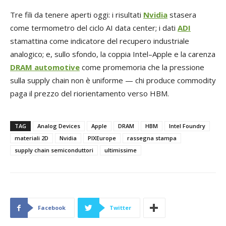
Tre fili da tenere aperti oggi: i risultati
Nvidia
stasera
come termometro del ciclo AI data center; i dati
ADI
stamattina come indicatore del recupero industriale
analogico; e, sullo sfondo, la coppia Intel–Apple e la carenza
DRAM automotive
come promemoria che la pressione
sulla supply chain non è uniforme — chi produce commodity
paga il prezzo del riorientamento verso HBM.
TAG
Analog Devices
Apple
DRAM
HBM
Intel Foundry
materiali 2D
Nvidia
PIXEurope
rassegna stampa
supply chain semiconduttori
ultimissime
Facebook
Twitter