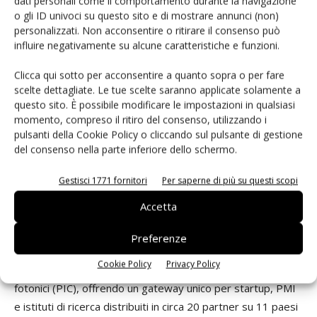
dati personali come il comportamento durante la navigazione
rischi di roadmap per chi ha scommesso su graphene o
o gli ID univoci su questo sito e di mostrare annunci (non)
personalizzati. Non acconsentire o ritirare il consenso può
MoS₂ senza considerare l’interfaccia.
influire negativamente su alcune caratteristiche e funzioni.
Clicca qui sotto per acconsentire a quanto sopra o per fare
scelte dettagliate. Le tue scelte saranno applicate solamente a
questo sito. È possibile modificare le impostazioni in qualsiasi
momento, compreso il ritiro del consenso, utilizzando i
EUROPA
pulsanti della Cookie Policy o cliccando sul pulsante di gestione
del consenso nella parte inferiore dello schermo.
PIXEurope: la fotonica integrata come leva di
Gestisci 1771 fornitori
Per saperne di più su questi scopi
sovranità
Accetta
L’iniziativa
PIXEurope
, coordinata dall’istituto ICFO di
Preferenze
Barcellona e dotata di oltre 400 milioni di euro, punta a
Cookie Policy
Privacy Policy
collegare ricerca e produzione pilota per i circuiti integrati
fotonici (PIC), offrendo un gateway unico per startup, PMI
e istituti di ricerca distribuiti in circa 20 partner su 11 paesi