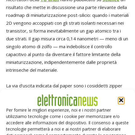
risultato che mette in discussione una parte rilevante della
roadmap di miniaturizzazione post-silicio: quando i materiali
2D vengono accoppiati con gli strati isolanti necessari nei
transistor, si forma inevitabilmente un gap atomico tra i
due strati. Il gap misura circa 0,14 nanometri — meno di un
singolo atomo di zolfo — ma indebolisce il controllo
capacitivo al punto da diventare il fattore limitante della
miniaturizzazione, indipendentemente dalle proprietà
intrinseche del materiale.
La via d’uscita indicata dal paper sono i cosiddetti zipper
materials, strutture in cui semiconduttore e isolante si
legano con forze quasi-covalenti eliminando il gap. Il
messaggio industriale: strato attivo e strato isolante
Per fornire le migliori esperienze, noi e i nostri partner
utilizziamo tecnologie come i cookie per memorizzare e/o
devono essere progettati insieme fin dall’inizio. Per
accedere alle informazioni del dispositivo. Il consenso a queste
l’industria, il paper non è un dead end ma un filtro che
tecnologie permetterà a noi e ai nostri partner di elaborare
accelera la selezione dei materiali candidati ed espone i