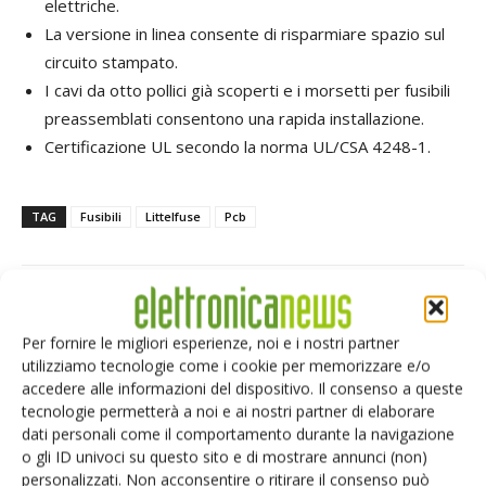
elettriche.
La versione in linea consente di risparmiare spazio sul
circuito stampato.
I cavi da otto pollici già scoperti e i morsetti per fusibili
preassemblati consentono una rapida installazione.
Certificazione UL secondo la norma UL/CSA 4248-1.
TAG
Fusibili
Littelfuse
Pcb
Per fornire le migliori esperienze, noi e i nostri partner
Facebook
Twitter
utilizziamo tecnologie come i cookie per memorizzare e/o
accedere alle informazioni del dispositivo. Il consenso a queste
tecnologie permetterà a noi e ai nostri partner di elaborare
dati personali come il comportamento durante la navigazione
ARTICOLI CORRELATI
ALTRO DALL'AUTORE
o gli ID univoci su questo sito e di mostrare annunci (non)
personalizzati. Non acconsentire o ritirare il consenso può