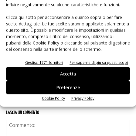
eGaN per convertitori DC-DC: EPC
influire negativamente su alcune caratteristiche e funzioni.
accelera
Clicca qui sotto per acconsentire a quanto sopra o per fare
scelte dettagliate. Le tue scelte saranno applicate solamente a
questo sito. È possibile modificare le impostazioni in qualsiasi
Microchip lancia il midspan PoE
momento, compreso il ritiro del consenso, utilizzando i
industriale PD-9601GCI da 90W
pulsanti della Cookie Policy o cliccando sul pulsante di gestione
del consenso nella parte inferiore dello schermo.
Infineon e LS Electric alleate sulla
Gestisci 1771 fornitori
Per saperne di più su questi scopi
corrente continua per i data center AI
Accetta
Preferenze
Cookie Policy
Privacy Policy
LASCIA UN COMMENTO