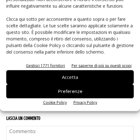
influire negativamente su alcune caratteristiche e funzioni.
eGaN per convertitori DC-DC: EPC
accelera
Clicca qui sotto per acconsentire a quanto sopra o per fare
scelte dettagliate. Le tue scelte saranno applicate solamente a
questo sito. È possibile modificare le impostazioni in qualsiasi
Microchip lancia il midspan PoE
momento, compreso il ritiro del consenso, utilizzando i
industriale PD-9601GCI da 90W
pulsanti della Cookie Policy o cliccando sul pulsante di gestione
del consenso nella parte inferiore dello schermo.
Gestisci 1771 fornitori
Per saperne di più su questi scopi
Infineon e LS Electric alleate sulla
corrente continua per i data center AI
Accetta
Preferenze
Cookie Policy
Privacy Policy
LASCIA UN COMMENTO