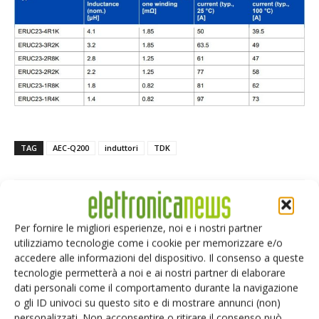
TAG
AEC-Q200
induttori
TDK
Per fornire le migliori esperienze, noi e i nostri partner
Facebook
Twitter
utilizziamo tecnologie come i cookie per memorizzare e/o
accedere alle informazioni del dispositivo. Il consenso a queste
tecnologie permetterà a noi e ai nostri partner di elaborare
dati personali come il comportamento durante la navigazione
ARTICOLI CORRELATI
ALTRO DALL'AUTORE
o gli ID univoci su questo sito e di mostrare annunci (non)
personalizzati. Non acconsentire o ritirare il consenso può