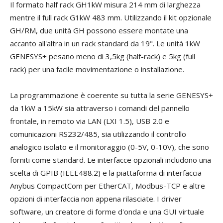
Il formato half rack GH1kW misura 214 mm di larghezza
mentre il full rack G1kW 483 mm. Utilizzando il kit opzionale
GH/RM, due unità GH possono essere montate una
accanto all'altra in un rack standard da 19". Le unità 1kW
GENESYS+ pesano meno di 3,5kg (half-rack) e 5kg (full
rack) per una facile movimentazione o installazione.
La programmazione è coerente su tutta la serie GENESYS+
da 1kW a 15kW sia attraverso i comandi del pannello
frontale, in remoto via LAN (LXI 1.5), USB 2.0 e
comunicazioni RS232/485, sia utilizzando il controllo
analogico isolato e il monitoraggio (0-5V, 0-10V), che sono
forniti come standard. Le interfacce opzionali includono una
scelta di GPIB (IEEE488.2) e la piattaforma di interfaccia
Anybus CompactCom per EtherCAT, Modbus-TCP e altre
opzioni di interfaccia non appena rilasciate. I driver
software, un creatore di forme d'onda e una GUI virtuale