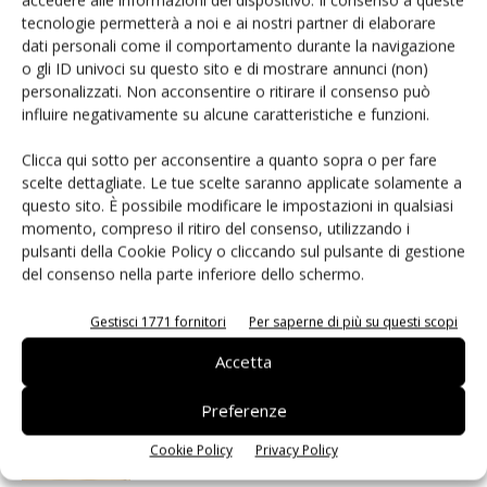
tecnologie permetterà a noi e ai nostri partner di elaborare
dati personali come il comportamento durante la navigazione
Facebook
Twitter
o gli ID univoci su questo sito e di mostrare annunci (non)
personalizzati. Non acconsentire o ritirare il consenso può
influire negativamente su alcune caratteristiche e funzioni.
Clicca qui sotto per acconsentire a quanto sopra o per fare
ARTICOLI CORRELATI
ALTRO DALL'AUTORE
scelte dettagliate. Le tue scelte saranno applicate solamente a
questo sito. È possibile modificare le impostazioni in qualsiasi
eGaN per convertitori DC-DC: EPC
momento, compreso il ritiro del consenso, utilizzando i
accelera
pulsanti della Cookie Policy o cliccando sul pulsante di gestione
del consenso nella parte inferiore dello schermo.
Microchip lancia il midspan PoE
Gestisci 1771 fornitori
Per saperne di più su questi scopi
industriale PD-9601GCI da 90W
Accetta
Preferenze
Infineon e LS Electric alleate sulla
corrente continua per i data center AI
Cookie Policy
Privacy Policy