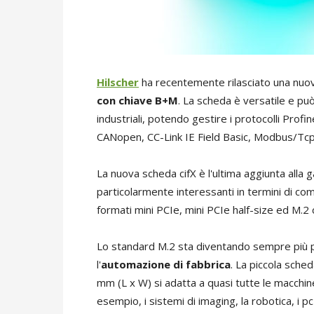
Hilscher
ha recentemente rilasciato una nu
con chiave B+M
. La scheda è versatile e può
industriali, potendo gestire i protocolli Pro
CANopen, CC-Link IE Field Basic, Modbus/Tc
La nuova scheda cifX è l'ultima aggiunta alla 
particolarmente interessanti in termini di com
formati mini PCIe, mini PCIe half-size ed M.2
Lo standard M.2 sta diventando sempre più p
l'
automazione di fabbrica
. La piccola sche
mm (L x W) si adatta a quasi tutte le macchine 
esempio, i sistemi di imaging, la robotica, i p