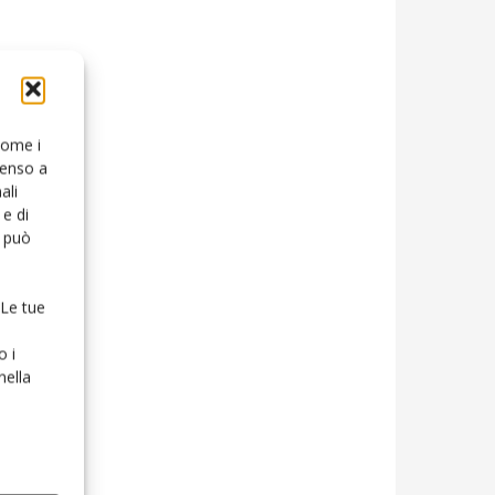
 come i
senso a
ali
e di
o può
 Le tue
o i
nella