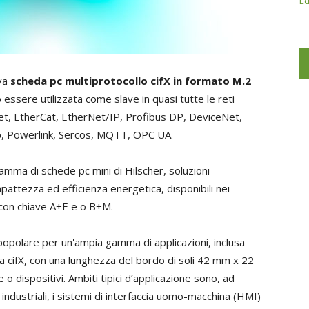
Ed
ova
scheda pc multiprotocollo cifX in formato M.2
 essere utilizzata come slave in quasi tutte le reti
finet, EtherCat, EtherNet/IP, Profibus DP, DeviceNet,
p, Powerlink, Sercos, MQTT, OPC UA.
gamma di schede pc mini di Hilscher, soluzioni
pattezza ed efficienza energetica, disponibili nei
 con chiave A+E e o B+M.
opolare per un'ampia gamma di applicazioni, inclusa
da cifX, con una lunghezza del bordo di soli 42 mm x 22
o dispositivi. Ambiti tipici d’applicazione sono, ad
c industriali, i sistemi di interfaccia uomo-macchina (HMI)