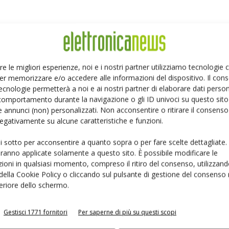
te le schede cifX di Hilscher, è basata sulla
ogia, sviluppata internamente da Hilscher, include
ià più di 22 milioni di nodi installati in impianti di
re le migliori esperienze, noi e i nostri partner utilizziamo tecnologie
averso la tecnologia netX, Hilscher concretizza la
er memorizzare e/o accedere alle informazioni del dispositivo. Il con
 per la comunicazione industriale. Questa piattaforma
ecnologie permetterà a noi e ai nostri partner di elaborare dati person
rdizzati, per tutti fattori di forma e i protocolli.
comportamento durante la navigazione o gli ID univoci su questo sito 
 annunci (non) personalizzati. Non acconsentire o ritirare il consens
ossono contare su un ambiente operativo familiare e
 negativamente su alcune caratteristiche e funzioni.
applicazioni di comunicazione industriale.
ui sotto per acconsentire a quanto sopra o per fare scelte dettagliate.
controller di comunicazione netX 90, che la rende
aranno applicate solamente a questo sito. È possibile modificare le
 la comunicazione sicura tra i dispositivi di
ioni in qualsiasi momento, compreso il ritiro del consenso, utilizzand
 della Cookie Policy o cliccando sul pulsante di gestione del consenso 
one. Grazie all'esperienza di Hilscher, infatti, i nuovi
feriore dello schermo.
Act (CRA) e le ultime tendenze di settore sono
uove soluzioni hardware e software.
Gestisci 1771 fornitori
Per saperne di più su questi scopi