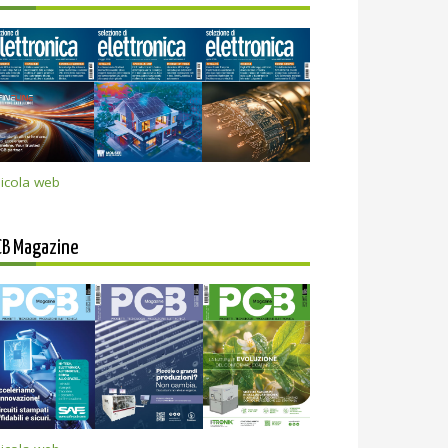
icola web
CB Magazine