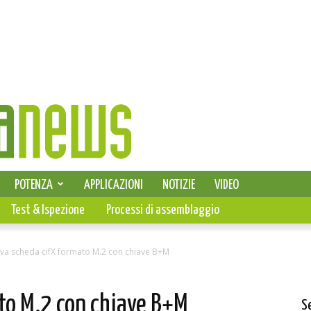
SELEZIONE DI ELETTRONICA
POTENZA
APPLICAZIONI
NOTIZIE
VIDEO
PCB
Test & Ispezione
Processi di assemblaggio
va scheda cifX formato M.2 con chiave B+M
to M.2 con chiave B+M
S