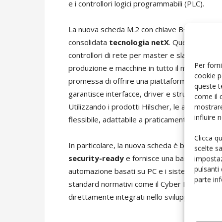
e i controllori logici programmabili (PLC).
La nuova scheda M.2 con chiave B+M, come tut
consolidata
tecnologia netX
. Questa tecnol
controllori di rete per master e slave, e conta g
Per forni
produzione e macchine in tutto il mondo. Attr
cookie p
promessa di offrire una piattaforma unificata
queste t
garantisce interfacce, driver e strumenti standa
come il 
mostrare
Utilizzando i prodotti Hilscher, le aziende p
influire
flessibile, adattabile a praticamente tutte le 
Clicca q
In particolare, la nuova scheda è basata sul 
scelte s
security-ready
e fornisce una base ideale per
impostaz
pulsanti
automazione basati su PC e i sistemi di produzi
parte in
standard normativi come il Cyber Resilience 
direttamente integrati nello sviluppo delle n