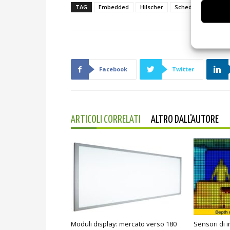
TAG
Embedded
Hilscher
Schede
Facebook
Twitter
ARTICOLI CORRELATI
ALTRO DALL'AUTORE
Moduli display: mercato verso 180
Sensori di 