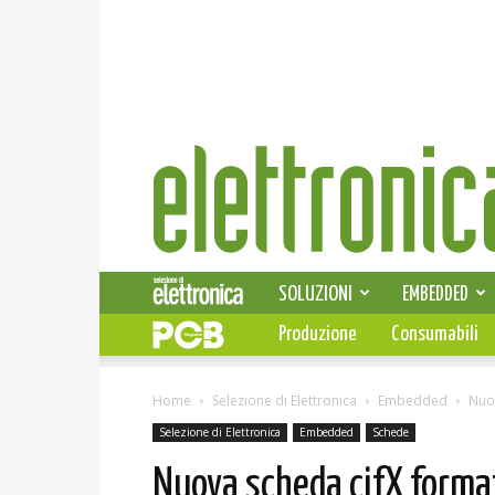
Elettronica
News
SOLUZIONI
EMBEDDED
Produzione
Consumabili
Home
Selezione di Elettronica
Embedded
Nuo
Selezione di Elettronica
Embedded
Schede
Nuova scheda cifX forma