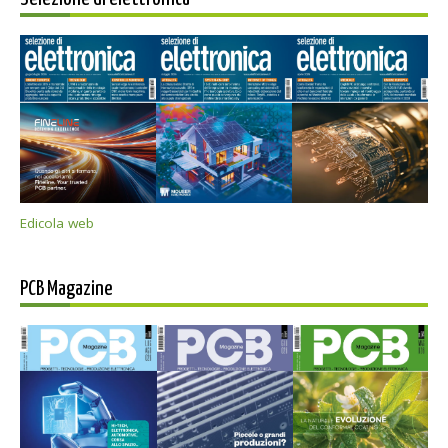
Edicola web
PCB Magazine