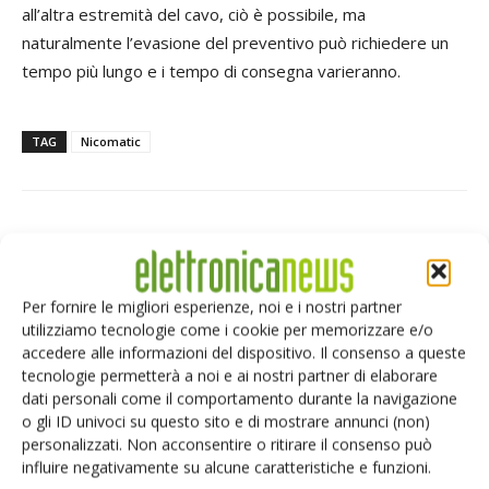
all’altra estremità del cavo, ciò è possibile, ma
naturalmente l’evasione del preventivo può richiedere un
tempo più lungo e i tempo di consegna varieranno.
TAG
Nicomatic
Facebook
Twitter
Per fornire le migliori esperienze, noi e i nostri partner
utilizziamo tecnologie come i cookie per memorizzare e/o
accedere alle informazioni del dispositivo. Il consenso a queste
tecnologie permetterà a noi e ai nostri partner di elaborare
ARTICOLI CORRELATI
ALTRO DALL'AUTORE
dati personali come il comportamento durante la navigazione
o gli ID univoci su questo sito e di mostrare annunci (non)
Robotica autonoma: lo sviluppo
personalizzati. Non acconsentire o ritirare il consenso può
diventa più rapido
influire negativamente su alcune caratteristiche e funzioni.