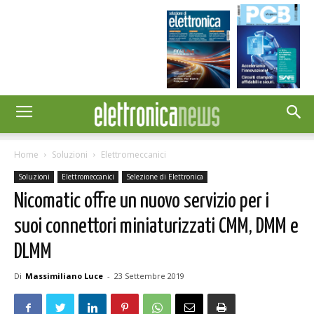
Home
Soluzioni
Elettromeccanici
Soluzioni
Elettromeccanici
Selezione di Elettronica
Nicomatic offre un nuovo servizio per i
suoi connettori miniaturizzati CMM, DMM e
DLMM
Di
Massimiliano Luce
-
23 Settembre 2019