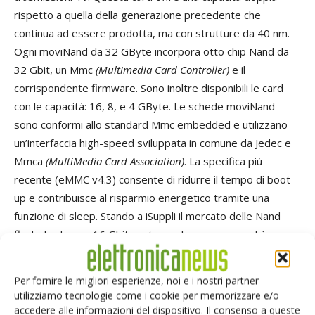
rispetto a quella della generazione precedente che
continua ad essere prodotta, ma con strutture da 40 nm.
Ogni moviNand da 32 GByte incorpora otto chip Nand da
32 Gbit, un Mmc
(Multimedia Card Controller)
e il
corrispondente firmware. Sono inoltre disponibili le card
con le capacità: 16, 8, e 4 GByte. Le schede moviNand
sono conformi allo standard Mmc embedded e utilizzano
un’interfaccia high-speed sviluppata in comune da Jedec e
Mmca
(MultiMedia Card Association)
. La specifica più
recente (eMMC v4.3) consente di ridurre il tempo di boot-
up e contribuisce al risparmio energetico tramite una
funzione di sleep. Stando a iSuppli il mercato delle Nand
flash da almeno 16 Gbit usate per le memory card è
destinato a passare dai 120 milioni di unità nel 2009 ai 950
milioni nel 2013, che equivarranno così al 72% delle schede
Per fornire le migliori esperienze, noi e i nostri partner
vendute. iSuppli stima che il mercato mondiale delle
utilizziamo tecnologie come i cookie per memorizzare e/o
memorie Dram e Nand abbia raggiunto il minimo nel primo
accedere alle informazioni del dispositivo. Il consenso a queste