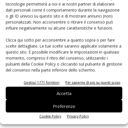
tecnologie permetterà a noi e ai nostri partner di elaborare
trimestre di quest’anno e prevede che i fatturati di Q4/09
dati personali come il comportamento durante la navigazione
supereranno quelli di dodici mesi prima.
o gli ID univoci su questo sito e di mostrare annunci (non)
personalizzati. Non acconsentire o ritirare il consenso può
Slc e Mlc
influire negativamente su alcune caratteristiche e funzioni.
Slc
(Single-Level Cell) ovvero cella monolivello e
Mlc
(Multi-Level Cell) ovvero cella
Clicca qui sotto per acconsentire a quanto sopra o per fare
multilivello) sono acronimi indicanti tecnologie per la realizzazione di memorie Nand flash
scelte dettagliate. Le tue scelte saranno applicate solamente a
questo sito. È possibile modificare le impostazioni in qualsiasi
non volatili. Le loro caratteristiche sono tali da renderle adatte a due tipi di applicazioni assai
momento, compreso il ritiro del consenso, utilizzando i
diversi tra loro: quelle con buone prestazioni e a basso costo (per cui si adattano le Mlc) e, nel
pulsanti della Cookie Policy o cliccando sul pulsante di gestione
caso della tecnologia Slc, quelle con ottime prestazioni ma costo maggiore. Samsung ha
del consenso nella parte inferiore dello schermo.
introdotto sul mercato questa nuova tecnologia nel 2007, quando presentò i primi componenti
Gestisci 1771 fornitori
Per saperne di più su questi scopi
della famiglia
Flex-OneNand
. Gli elementi Mlc di Flex-OneNand offrono una velocità di
Accetta
scrittura comparabile a quella dei dispositivi Mlc Nand tradizionali, mentre quelli Slc sono
caratterizzati da una velocità di scrittura tre volte maggiore.
Preferenze
Cookie Policy
Privacy Policy