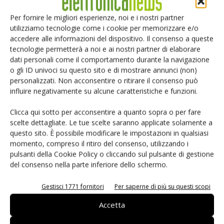
tacometrico può essere connesso direttamente a un
ingresso del microcontrollore, per esempio una linea
Per fornire le migliori esperienze, noi e i nostri partner
utilizziamo tecnologie come i cookie per memorizzare e/o
standard di I/O.
accedere alle informazioni del dispositivo. Il consenso a queste
tecnologie permetterà a noi e ai nostri partner di elaborare
La gestione delle funzioni periferiche
dati personali come il comportamento durante la navigazione
I risparmi più significativi associati all'uso di un piccolo
o gli ID univoci su questo sito e di mostrare annunci (non)
personalizzati. Non acconsentire o ritirare il consenso può
microcontrollore in questo tipo di applicazione derivano
influire negativamente su alcune caratteristiche e funzioni.
della possibilità di integrare funzioni periferiche extra a
fronte di un costo aggiuntivo molto limitato.
Clicca qui sotto per acconsentire a quanto sopra o per fare
Molti microcontrollori dispongono - per esempio - di una
scelte dettagliate. Le tue scelte saranno applicate solamente a
questo sito. È possibile modificare le impostazioni in qualsiasi
EEPROM integrata che può sostituire la memoria stand-
momento, compreso il ritiro del consenso, utilizzando i
alone spesso utilizzata per immagazzinare numeri seriali,
pulsanti della Cookie Policy o cliccando sul pulsante di gestione
dati di diagnosi e altre informazioni importanti nei grandi
del consenso nella parte inferiore dello schermo.
sistemi. Il microcontrollori può anche essere codificato per
emulare un dispositivo EEPROM standard I2C o SPI, in
Gestisci 1771 fornitori
Per saperne di più su questi scopi
modo che il software d'interfacciamento alla EEPROM non
Accetta
debba essere variato.