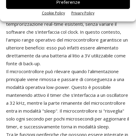
Un altro componente comune nei grandi sistemi è il clock
Preferenze
real-time. Anche questa funzione può essere integrata nel
Cookie Policy
Privacy Policy
microcontrollore per emulare i dispositivi di
temprorizzazione real-time esistenti, senza variare il
software che s'interfaccia col clock. In questo contesto,
l'ampio range operativo del microcontrollore garantisce un
ulteriore beneficio: esso può infatti essere alimentato
direttamente da una batteria al litio a 3V utilizzabile come
fonte di back-up.
Il microcontrollore può rilevare quando l'alimentazione
principale viene rimossa e passare di conseguenza a una
modalità operativa low-power. Questo è possibile
mantenendo attivo il timer che s'interfaccia a un oscillatore
a 32 kHz, mentre la parte rimanente del microcontrollore
entra in modalità "sleep". Il microcontrollore si "risveglia"
solo ogni secondo per pochi microsecondi per aggiornare il
timer, e successivamente torna in modalità sleep.
Tra le funzioni periferiche che possono essere integrate in