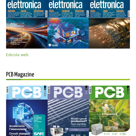
Edicola web
PCB Magazine