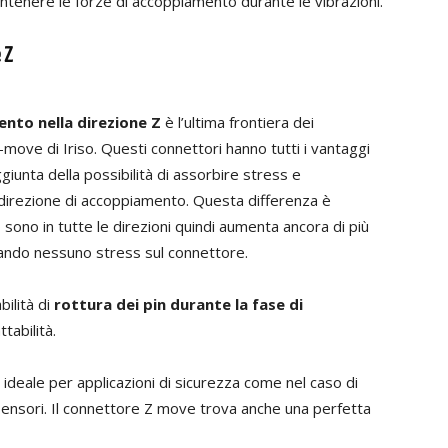
tenere le forze di accoppiamento durante le vibrazioni.
 Z
ento nella direzione Z
è l’ultima frontiera dei
-move di Iriso. Questi connettori hanno tutti i vantaggi
aggiunta della possibilità di assorbire stress e
la direzione di accoppiamento. Questa differenza è
 sono in tutte le direzioni quindi aumenta ancora di più
ulando nessuno stress sul connettore.
bilità di
rottura dei pin durante la fase di
tabilità.
 ideale per applicazioni di sicurezza come nel caso di
sensori. Il connettore Z move trova anche una perfetta