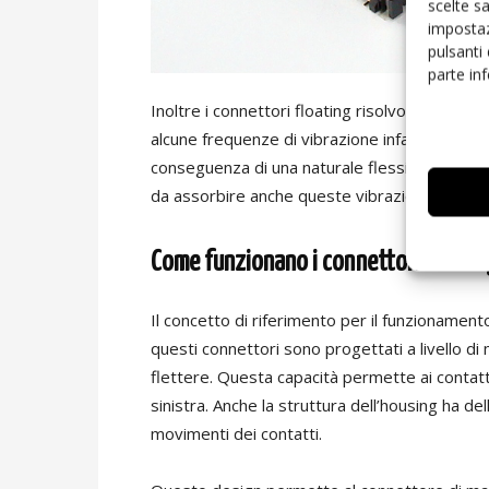
scelte s
impostaz
pulsanti
parte in
Inoltre i connettori floating risolvono anche 
alcune frequenze di vibrazione infatti portan
conseguenza di una naturale flessione della s
da assorbire anche queste vibrazioni orizzont
Come funzionano i connettori floati
Il concetto di riferimento per il funzionamento 
questi connettori sono progettati a livello d
flettere. Questa capacità permette ai contatt
sinistra. Anche la struttura dell’housing ha 
movimenti dei contatti.