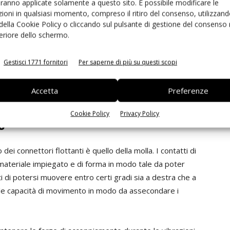
aranno applicate solamente a questo sito. È possibile modificare le
ioni in qualsiasi momento, compreso il ritiro del consenso, utilizzand
 della Cookie Policy o cliccando sul pulsante di gestione del consenso 
feriore dello schermo.
il problema spesso rilevante della
risonanza dei PCB
:
Gestisci 1771 fornitori
Per saperne di più su questi scopi
o i pcb a aumentare il loro grado di movimento con la
cheda. I connettori floating sono disegnati in modo tale
Accetta
Preferenze
ali senza aggiungere ulteriore stress sui contatti.
Cookie Policy
Privacy Policy
ng
dei connettori flottanti è quello della molla. I contatti di
i materiale impiegato e di forma in modo tale da poter
i di potersi muovere entro certi gradi sia a destra che a
delle capacità di movimento in modo da assecondare i