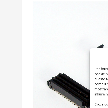
Per forni
cookie p
queste t
come il 
mostrare
influire
Clicca q