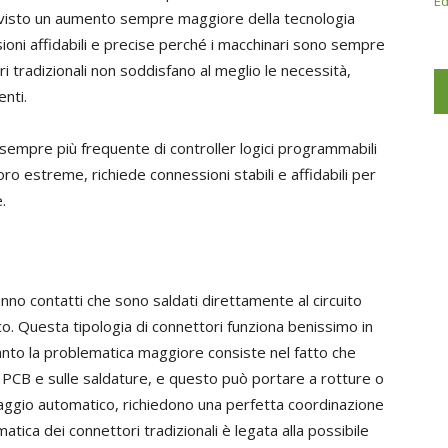
Ed
no visto un aumento sempre maggiore della tecnologia
sioni affidabili e precise perché i macchinari sono sempre
ri tradizionali non soddisfano al meglio le necessità,
nti.
sempre più frequente di controller logici programmabili
oro estreme, richiede connessioni stabili e affidabili per
.
anno contatti che sono saldati direttamente al circuito
co. Questa tipologia di connettori funziona benissimo in
canto la problematica maggiore consiste nel fatto che
PCB e sulle saldature, e questo può portare a rotture o
laggio automatico, richiedono una perfetta coordinazione
tica dei connettori tradizionali è legata alla possibile