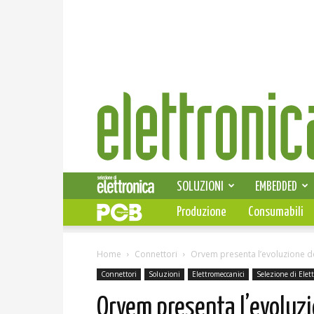
Elettronica
News
SOLUZIONI
EMBEDDED
Produzione
Consumabili
Home
Connettori
Orvem presenta l’evoluzione del
Connettori
Soluzioni
Elettromeccanici
Selezione di Elet
Orvem presenta l’evoluzio