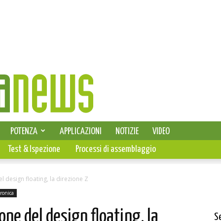
SELEZIONE DI ELETTRONICA
POTENZA
APPLICAZIONI
NOTIZIE
VIDEO
PCB
Test & Ispezione
Processi di assemblaggio
 design floating, la direzione Z
tronica
ne del design floating, la
S