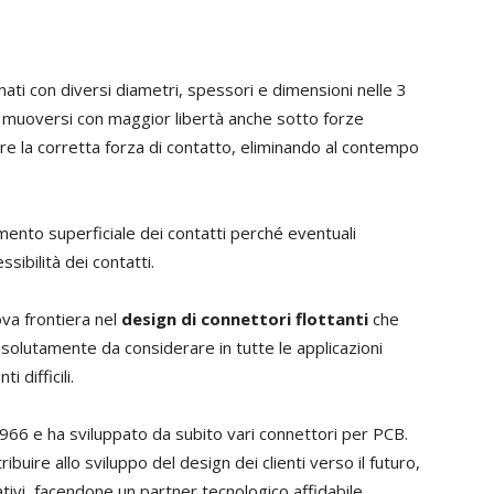
ati con diversi diametri, spessori e dimensioni nelle 3
i muoversi con maggior libertà anche sotto forze
re la corretta forza di contatto, eliminando al contempo
mento superficiale dei contatti perché eventuali
ibilità dei contatti.
va frontiera nel
design di connettori flottanti
che
 assolutamente da considerare in tutte le applicazioni
 difficili.
 1966 e ha sviluppato da subito vari connettori per PCB.
buire allo sviluppo del design dei clienti verso il futuro,
tivi, facendone un partner tecnologico affidabile.