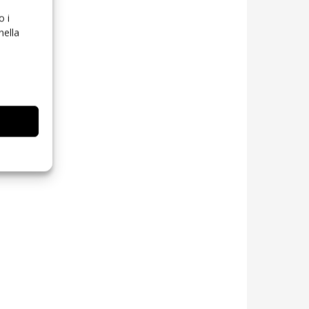
o i
nella