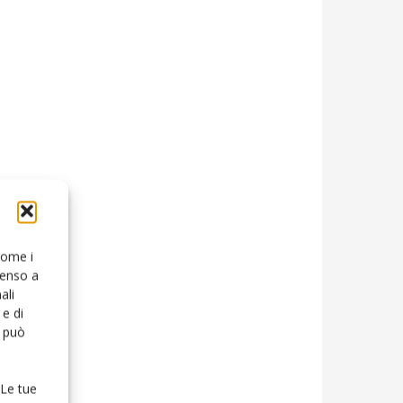
 come i
senso a
ali
e di
o può
 Le tue