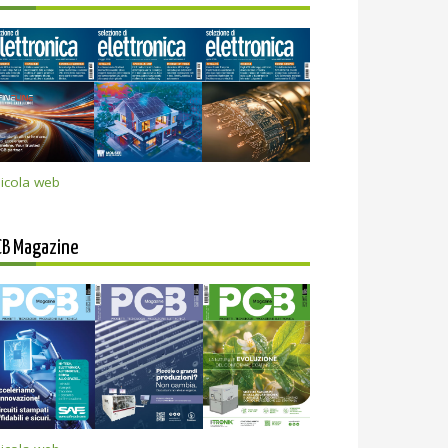
icola web
CB Magazine