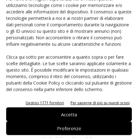
progetti di automazione e produttività industriale di TE Connectivity
utilizziamo tecnologie come i cookie per memorizzare e/o
accedere alle informazioni del dispositivo. Il consenso a queste
tecnologie permetterà a noi e ai nostri partner di elaborare
dati personali come il comportamento durante la navigazione
o gli ID univoci su questo sito e di mostrare annunci (non)
personalizzati. Non acconsentire o ritirare il consenso può
influire negativamente su alcune caratteristiche e funzioni.
Clicca qui sotto per acconsentire a quanto sopra o per fare
scelte dettagliate. Le tue scelte saranno applicate solamente a
questo sito. È possibile modificare le impostazioni in qualsiasi
momento, compreso il ritiro del consenso, utilizzando i
pulsanti della Cookie Policy o cliccando sul pulsante di gestione
del consenso nella parte inferiore dello schermo.
Gestisci 1771 fornitori
Per saperne di più su questi scopi
Accetta
Da LAPP connettori circolari per servomotori
Preferenze
16 Aprile 2025
LAPP presenta i connettori circolari per servomotori EPIC M23P A3