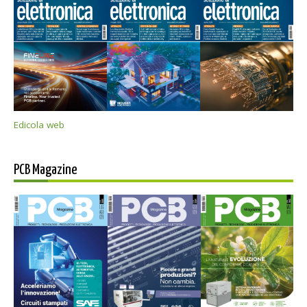
Edicola web
PCB Magazine