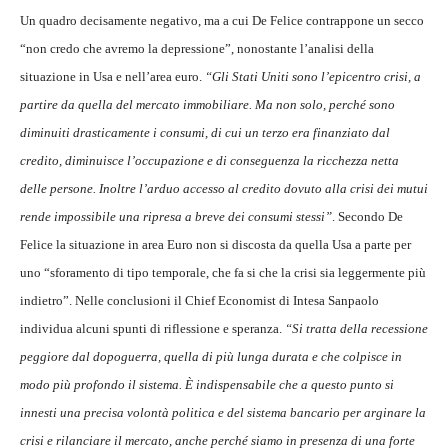
Un quadro decisamente negativo, ma a cui De Felice contrappone un secco
“non credo che avremo la depressione”, nonostante l’analisi della
situazione in Usa e nell’area euro.
“Gli Stati Uniti sono l’epicentro crisi, a
partire da quella del mercato immobiliare. Ma non solo, perché sono
diminuiti drasticamente i consumi, di cui un terzo era finanziato dal
credito, diminuisce l’occupazione e di conseguenza la ricchezza netta
delle persone. Inoltre l’arduo accesso al credito dovuto alla crisi dei mutui
rende impossibile una ripresa a breve dei consumi stessi”
. Secondo De
Felice la situazione in area Euro non si discosta da quella Usa a parte per
uno “sforamento di tipo temporale, che fa si che la crisi sia leggermente più
indietro”. Nelle conclusioni il Chief Economist di Intesa Sanpaolo
individua alcuni spunti di riflessione e speranza.
“Si tratta della recessione
peggiore dal dopoguerra, quella di più lunga durata e che colpisce in
modo più profondo il sistema. È indispensabile che a questo punto si
innesti una precisa volontà politica e del sistema bancario per arginare la
crisi e rilanciare il mercato, anche perché siamo in presenza di una forte