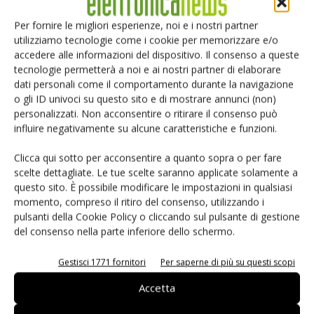
l’incapacità di vedere cosa ci possa prospettare il prossimo
Per fornire le migliori esperienze, noi e i nostri partner
futuro. In sostanza siamo a bordo di una barca che procede
utilizziamo tecnologie come i cookie per memorizzare e/o
in una “nebbia fitta senza strumenti”. Il Governo, sottolinea
accedere alle informazioni del dispositivo. Il consenso a queste
Guidi, ha preso provvedimenti in modo veloce e il sistema
tecnologie permetterà a noi e ai nostri partner di elaborare
industriale ha potuto sfruttare fattori che hanno contribuito
dati personali come il comportamento durante la navigazione
o gli ID univoci su questo sito e di mostrare annunci (non)
a non far affondare la barca: “è diminuito il prezzo del rame
personalizzati. Non acconsentire o ritirare il consenso può
e delle materie prime in generale e abbiamo assistito ad un
influire negativamente su alcune caratteristiche e funzioni.
rafforzamento del dollaro e dello yen”. Cosa manca? si
chiede Guidi.
“Manca il mercato”, che non riesce a
Clicca qui sotto per acconsentire a quanto sopra o per fare
compensare lo spostamento della produzione in Paesi come
scelte dettagliate. Le tue scelte saranno applicate solamente a
questo sito. È possibile modificare le impostazioni in qualsiasi
India, Romania, Cina e Croazia, e la conseguente
momento, compreso il ritiro del consenso, utilizzando i
trasposizione dell’economia da “prodotto a sistema”. “Occorre
pulsanti della Cookie Policy o cliccando sul pulsante di gestione
un Piano Marshall - afferma Guidi -, occorrono investimenti
del consenso nella parte inferiore dello schermo.
pubblici in componentistica perché è settore trasversale a
Gestisci 1771 fornitori
Per saperne di più su questi scopi
tutti i settori industriali, telecomunicazioni, reti, ferrovie,
energia”
.
Accetta
Oltre a ciò è importante che il Governo aiuti le medie