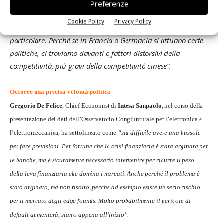
imprese, anche nelle difficoltà con mondo bancario.
“Il
Preferenze
problema dell’assicurazione sul credito è molto sentito. Non è
Cookie Policy
Privacy Policy
pensabile che altri Paesi sostengano alcuni settori in
particolare. Perché se in Francia o Germania si attuano certe
politiche, ci troviamo davanti a fattori distorsivi della
competitività, più gravi della competitività cinese”.
Occorre una precisa volontà politica
Gregorio De Felice
, Chief Economist di
Intesa Sanpaolo
, nel corso della
presentazione dei dati dell’Osservatorio Congiunturale per l’elettronica e
l’elettromeccanica, ha sottolineato come
“sia difficile avere una bussola
per fare previsioni. Per fortuna che la crisi finanziaria è stata arginata per
le banche, ma è sicuramente necessario intervenire per ridurre il peso
della leva finanziaria che domina i mercati. Anche perché il problema è
stato arginato, ma non risolto, perché ad esempio esiste un serio rischio
per il mercato degli edge founds. Molto probabilmente il pericolo di
default aumenterà, siamo appena all’inizio”.