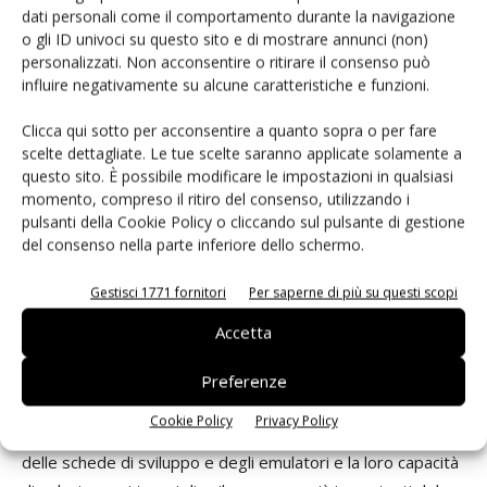
ormai essenziale. È quindi importante valutare
dati personali come il comportamento durante la navigazione
l'intercompatibilità dei processori, sia in termini di software
o gli ID univoci su questo sito e di mostrare annunci (non)
personalizzati. Non acconsentire o ritirare il consenso può
che di compatibilità pin-to-pin.
influire negativamente su alcune caratteristiche e funzioni.
Il prezzo
Clicca qui sotto per acconsentire a quanto sopra o per fare
I costi totali del sistema sono più importanti rispetto ai
scelte dettagliate. Le tue scelte saranno applicate solamente a
questo sito. È possibile modificare le impostazioni in qualsiasi
prezzi dei chip. Ad esempio è possibile ottenere un
momento, compreso il ritiro del consenso, utilizzando i
risparmio considerevole (fino a 9 dollari) a livello di sistema
pulsanti della Cookie Policy o cliccando sul pulsante di gestione
integrando combinazioni di opzioni quali Sata, Ethernet,
del consenso nella parte inferiore dello schermo.
memoria, Usb 2.0 e Arm9, tutte disponibili nei processori
Omap-L1X di TI. Oltre al prezzo, i progettisti dovrebbero
Gestisci 1771 fornitori
Per saperne di più su questi scopi
valutare anche la semplicità di sviluppo. Uno sviluppo più
Accetta
veloce può significare prodotti di qualità maggiore in
quanto è possibile dedicare più tempo e risorse alla
Preferenze
differenziazione dei prodotti stessi piuttosto che alla
Cookie Policy
Privacy Policy
creazione dell'infrastruttura di progettazione. La qualità
delle schede di sviluppo e degli emulatori e la loro capacità