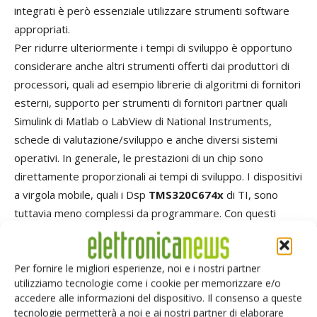
integrati è però essenziale utilizzare strumenti software
appropriati.
Per ridurre ulteriormente i tempi di sviluppo è opportuno
considerare anche altri strumenti offerti dai produttori di
processori, quali ad esempio librerie di algoritmi di fornitori
esterni, supporto per strumenti di fornitori partner quali
Simulink di Matlab o LabView di National Instruments,
schede di valutazione/sviluppo e anche diversi sistemi
operativi. In generale, le prestazioni di un chip sono
direttamente proporzionali ai tempi di sviluppo. I dispositivi
a virgola mobile, quali i Dsp
TMS320C674x
di TI, sono
tuttavia meno complessi da programmare. Con questi
dispositivi è possibile scrivere il codice su un Pc con un tool
convenzionale (ad esempio Simulink e LabView) e poi
Per fornire le migliori esperienze, noi e i nostri partner
trasferirlo sul Dsp con poche e semplici modifiche. La
utilizziamo tecnologie come i cookie per memorizzare e/o
capacità di aggiornare i prodotti al variare degli standard o
accedere alle informazioni del dispositivo. Il consenso a queste
di aggiungere nuove funzionalità in un secondo tempo è
tecnologie permetterà a noi e ai nostri partner di elaborare