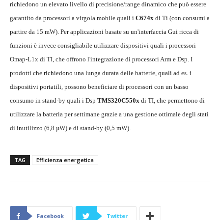
richiedono un elevato livello di precisione/range dinamico che può essere
garantito da processori a virgola mobile quali i
C674x
di Ti (con consumi a
partire da 15 mW). Per applicazioni basate su un'interfaccia Gui ricca di
funzioni è invece consigliabile utilizzare dispositivi quali i processori
Omap-L1x di TI, che offrono l'integrazione di processori Arm e Dsp. I
prodotti che richiedono una lunga durata delle batterie, quali ad es. i
dispositivi portatili, possono beneficiare di processori con un basso
consumo in stand-by quali i Dsp
TMS320C550x
di TI, che permettono di
utilizzare la batteria per settimane grazie a una gestione ottimale degli stati
di inutilizzo (6,8 µW) e di stand-by (0,5 mW).
TAG
Efficienza energetica
Facebook
Twitter