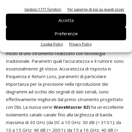
una caratteristica primaria, quando vorrà stabilire quali tipo
Gestisci 1771 fornitori
Per saperne di più su questi scopi
di strumento di misurazione possa soddisfare ai propri
Accetta
bisogni.
Preferenze
Parametri migliorati
Cookie Policy
Privacy Policy
L'oscilloscopio dotato di tecnologia Dbi opera allo stesso
modo di uno strumento realizzato con tecnologia
tradizionale. Parametri quali l'accuratezza e il rumore sono
essenzialmente gli stessi. Accuratezza di risposta in
frequenza e Return Loss, parametri di particolare
importanza per la precisione nella riproduzione dei
diagrammi ad occhio dei segnali di dati seriali, sono
effettivamente migliorati dal primo strumento progettato
con Dbi. La nuova serie
WaveMaster 8Zi
ha un eccellente
isolamento canale-canale fino alla larghezza di banda
massima di 30 GHz (da DC a 10 GHz: 50 dB (> 315:1); da
10 a 15 GHz: 46 dB (> 200:1); da 15 a 16 GHz: 40 dB (>