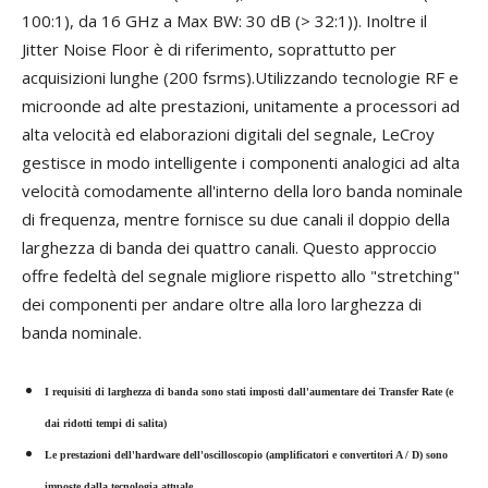
100:1), da 16 GHz a Max BW: 30 dB (> 32:1)). Inoltre il
Jitter Noise Floor è di riferimento, soprattutto per
acquisizioni lunghe (200 fsrms).Utilizzando tecnologie RF e
microonde ad alte prestazioni, unitamente a processori ad
alta velocità ed elaborazioni digitali del segnale, LeCroy
gestisce in modo intelligente i componenti analogici ad alta
velocità comodamente all'interno della loro banda nominale
di frequenza, mentre fornisce su due canali il doppio della
larghezza di banda dei quattro canali. Questo approccio
offre fedeltà del segnale migliore rispetto allo "stretching"
dei componenti per andare oltre alla loro larghezza di
banda nominale.
I requisiti di larghezza di banda sono stati imposti dall'aumentare dei Transfer Rate (e
dai ridotti tempi di salita)
Le prestazioni dell'hardware dell'oscilloscopio (amplificatori e convertitori A / D) sono
imposte dalla tecnologia attuale