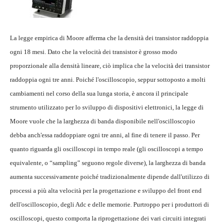
La legge empirica di Moore afferma che la densità dei transistor raddoppia
ogni 18 mesi. Dato che la velocità dei transistor è grosso modo
proporzionale alla densità lineare, ciò implica che la velocità dei transistor
raddoppia ogni tre anni. Poiché l'oscilloscopio, seppur sottoposto a molti
cambiamenti nel corso della sua lunga storia, è ancora il principale
strumento utilizzato per lo sviluppo di dispositivi elettronici, la legge di
Moore vuole che la larghezza di banda disponibile nell'oscilloscopio
debba anch'essa raddoppiare ogni tre anni, al fine di tenere il passo. Per
quanto riguarda gli oscilloscopi in tempo reale (gli oscilloscopi a tempo
equivalente, o “sampling” seguono regole diverse), la larghezza di banda
aumenta successivamente poiché tradizionalmente dipende dall'utilizzo di
processi a più alta velocità per la progettazione e sviluppo del front end
dell'oscilloscopio, degli Adc e delle memorie. Purtroppo per i produttori di
oscilloscopi, questo comporta la riprogettazione dei vari circuiti integrati