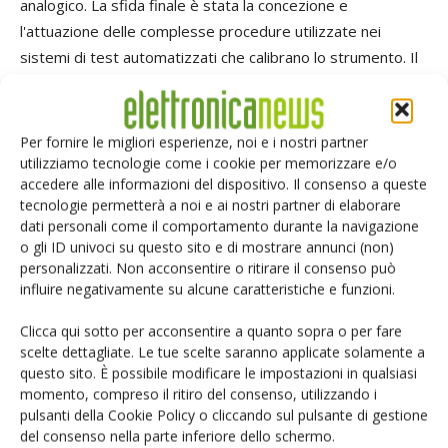
analogico. La sfida finale è stata la concezione e
l'attuazione delle complesse procedure utilizzate nei
sistemi di test automatizzati che calibrano lo strumento. Il
risultato è una soluzione che opera con prestazioni
incredibili. Dbi è una tecnologia che sposta le limitazioni
sulla larghezza di banda dell'oscilloscopio in tempo reale
Per fornire le migliori esperienze, noi e i nostri partner
per quanto riguarda il costo, lo sforzo di progettazione e
utilizziamo tecnologie come i cookie per memorizzare e/o
accedere alle informazioni del dispositivo. Il consenso a queste
velocità nei processi disponibili per la progettazione di
tecnologie permetterà a noi e ai nostri partner di elaborare
circuiti integrati, sulle limitazioni imposte dalle velocità di
dati personali come il comportamento durante la navigazione
progettazione relative alle tecnologie RF e microonde.
o gli ID univoci su questo sito e di mostrare annunci (non)
Applicato oggi, Dbi alza il limite di almeno un fattore di tre e
personalizzati. Non acconsentire o ritirare il consenso può
influire negativamente su alcune caratteristiche e funzioni.
continuerà ad aumentarlo in futuro. In quanto tale, Dbi è
un'innovazione che realizza una discontinuità nella curva di
Clicca qui sotto per acconsentire a quanto sopra o per fare
aumento della larghezza di banda dell'oscilloscopio. In
scelte dettagliate. Le tue scelte saranno applicate solamente a
futuro, LeCroy presenterà oscilloscopi con la tecnologia Dbi
questo sito. È possibile modificare le impostazioni in qualsiasi
momento, compreso il ritiro del consenso, utilizzando i
integrata fin dall'inizio del ciclo di progettazione. Gli
pulsanti della Cookie Policy o cliccando sul pulsante di gestione
oscilloscopi in tempo reale del futuro consentiranno
del consenso nella parte inferiore dello schermo.
all'utente di non considerare la larghezza di banda come