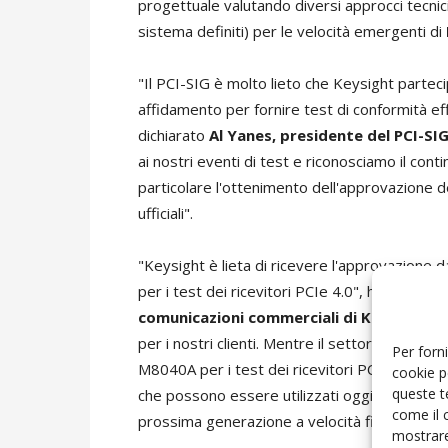
progettuale valutando diversi approcci tecnici
sistema definiti) per le velocità emergenti di
"Il PCI-SIG è molto lieto che Keysight partecip
affidamento per fornire test di conformità effi
dichiarato
Al Yanes, presidente del PCI-SI
ai nostri eventi di test e riconosciamo il conti
particolare l'ottenimento dell'approvazione de
ufficiali".
"Keysight è lieta di ricevere l'approvazione
per i test dei ricevitori PCIe 4.0", ha dichiara
comunicazioni commerciali di Keysight
. 
per i nostri clienti. Mentre il settore guarda
Per forni
M8040A per i test dei ricevitori PCIe 4.0 aumen
cookie p
queste t
che possono essere utilizzati oggi, offrendo 
come il 
prossima generazione a velocità fino a 32 
mostrare