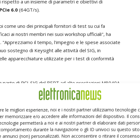
 rispetto a un insieme di parametri e obiettivi di
PCIe 6.0
(64GT/s).
i come uno dei principali fornitori di test su cui fa
caci ai nostri membri nei suoi workshop ufficiali", ha
G
. "Apprezziamo il tempo, l'impegno e le spese associate
nuo sostegno di Keysight alle attività del SIG, in
lle apparecchiature utilizzate per i test di conformità
 da parte di PCI-SIG del BERT ad alte prestazioni M8040A
to
Kailash Narayanan, vicepresidente del gruppo
"Lo standard PCI Express è importante per Keysight e
 al PCIe 6.0, crediamo che l'approvazione del nostro
re le migliori esperienze, noi e i nostri partner utilizziamo tecnologie
terà la fiducia dei nostri clienti negli strumenti di test
er memorizzare e/o accedere alle informazioni del dispositivo. Il con
ecnologie permetterà a noi e ai nostri partner di elaborare dati person
al contempo una chiara pista per le tecnologie di
comportamento durante la navigazione o gli ID univoci su questo sito 
Gbaud PAM4."
 annunci (non) personalizzati. Non acconsentire o ritirare il consens