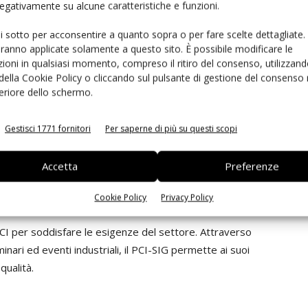
 negativamente su alcune caratteristiche e funzioni.
stinata a diventare il punto di riferimento per le
ui sotto per acconsentire a quanto sopra o per fare scelte dettagliate.
 le interconnessioni degli acceleratori come Compute
aranno applicate solamente a questo sito. È possibile modificare le
ector of Technology Initiatives, Intel
. "Le soluzioni di
ioni in qualsiasi momento, compreso il ritiro del consenso, utilizzand
de come Keysight Technologies sono fondamentali per
 della Cookie Policy o cliccando sul pulsante di gestione del consenso 
adozione di tecnologie I/O ad alte prestazioni sulle
feriore dello schermo.
Gestisci 1771 fornitori
Per saperne di più su questi scopi
ripheral Component Interconnect Special Interest
us PCI, lo standard industriale per un'interconnessione
Accetta
Preferenze
 dati tra unità di elaborazione centrale e periferiche.
 PCI, PCI-X e PCI Express.
Cookie Policy
Privacy Policy
PCI per soddisfare le esigenze del settore. Attraverso
inari ed eventi industriali, il PCI-SIG permette ai suoi
qualità.