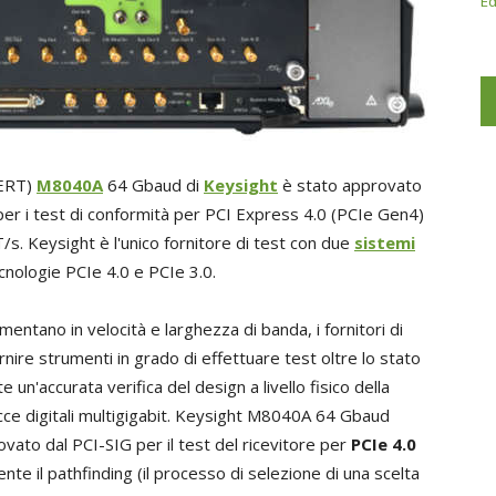
Ed
(BERT)
M8040A
64 Gbaud di
Keysight
è stato approvato
r i test di conformità per PCI Express 4.0 (PCIe Gen4)
s. Keysight è l'unico fornitore di test con due
sistemi
cnologie PCIe 4.0 e PCIe 3.0.
entano in velocità e larghezza di banda, i fornitori di
rnire strumenti in grado di effettuare test oltre lo stato
 un'accurata verifica del design a livello fisico della
acce digitali multigigabit. Keysight M8040A 64 Gbaud
to dal PCI-SIG per il test del ricevitore per
PCIe 4.0
te il pathfinding (il processo di selezione di una scelta