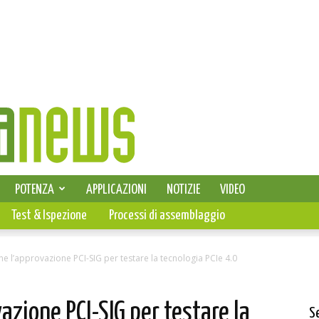
SELEZIONE DI ELETTRONICA
POTENZA
APPLICAZIONI
NOTIZIE
VIDEO
PCB
Test & Ispezione
Processi di assemblaggio
ne l’approvazione PCI-SIG per testare la tecnologia PCIe 4.0
azione PCI-SIG per testare la
S