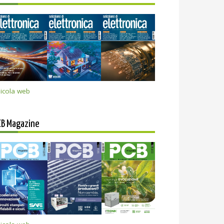
icola web
CB Magazine