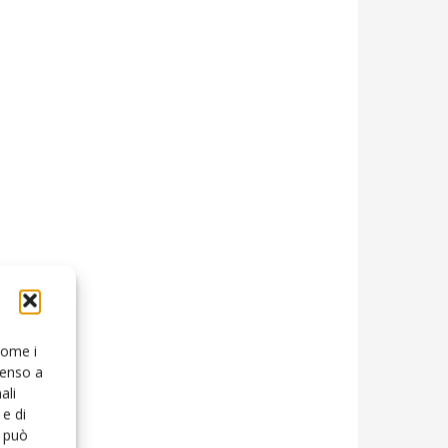
 come i
senso a
ali
e di
o può