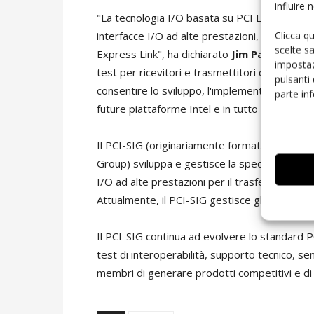
influire
"La tecnologia I/O basata su PCI Express è de
Clicca q
interfacce I/O ad alte prestazioni, comprese
scelte s
Express Link", ha dichiarato
Jim Pappas, Dir
impostaz
test per ricevitori e trasmettitori di azien
pulsanti
consentire lo sviluppo, l'implementazione e l'
parte in
future piattaforme Intel e in tutto il settore".
Il PCI-SIG (originariamente formato come Pe
Group) sviluppa e gestisce la specifica del b
I/O ad alte prestazioni per il trasferimento di
Attualmente, il PCI-SIG gestisce gli standard
Il PCI-SIG continua ad evolvere lo standard 
test di interoperabilità, supporto tecnico, sem
membri di generare prodotti competitivi e di 