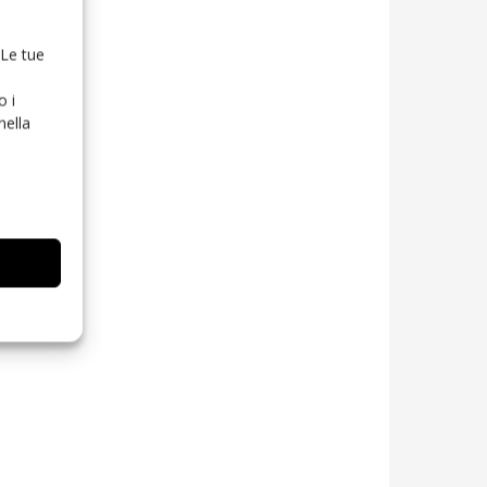
 Le tue
o i
nella