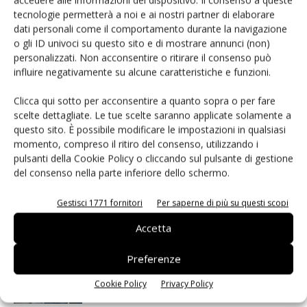
tecnologie permetterà a noi e ai nostri partner di elaborare
dati personali come il comportamento durante la navigazione
Facebook
Twitter
o gli ID univoci su questo sito e di mostrare annunci (non)
personalizzati. Non acconsentire o ritirare il consenso può
influire negativamente su alcune caratteristiche e funzioni.
Clicca qui sotto per acconsentire a quanto sopra o per fare
ARTICOLI CORRELATI
ALTRO DALL'AUTORE
scelte dettagliate. Le tue scelte saranno applicate solamente a
questo sito. È possibile modificare le impostazioni in qualsiasi
Yokogawa: analizzatore di potenza
momento, compreso il ritiro del consenso, utilizzando i
WT1500
pulsanti della Cookie Policy o cliccando sul pulsante di gestione
del consenso nella parte inferiore dello schermo.
Automazione dei test: l’AI riduce
Gestisci 1771 fornitori
Per saperne di più su questi scopi
tempi e manutenzione
Accetta
Preferenze
Test 5G: il mercato delle
apparecchiature spicca il volo
Cookie Policy
Privacy Policy