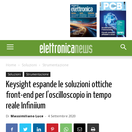
Home
Soluzioni
Strumentazione
Soluzioni
Strumentazione
Keysight espande le soluzioni ottiche
front-end per l’oscilloscopio in tempo
reale Infiniium
Di
Massimiliano Luce
-
4 Settembre 2020