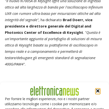
"Il nuovo N7005A di Keysight offre una soluzione di ingresso
ottico ad alta larghezza di banda per l'oscilloscopio Infiniium
UXR con rumore ultra-basso per misurazioni ottiche ad alta
integrità del segnale",
ha dichiarato
Brad Doerr, vice
presidente e direttore generale del Digital and
Photonics Center of Excellence di Keysight
.
"Questa è
un'importante aggiunta al portafoglio di soluzioni di misura
ottica di Keysight basate su piattaforme di oscilloscopio in
tempo reale e a campionamento e permetterà di
testare/debugare gli emergenti standard di segnalazione
400G/PAM4".
TAG
keysight
Per fornire le migliori esperienze, noi e i nostri partner
utilizziamo tecnologie come i cookie per memorizzare e/o
accedere alle informazioni del dispositivo. Il consenso a queste