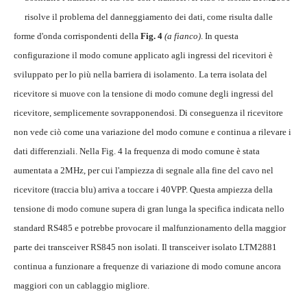
risolve il problema del danneggiamento dei dati, come risulta dalle
forme d'onda corrispondenti della
Fig. 4
(a fianco)
. In questa
configurazione il modo comune applicato agli ingressi del ricevitori è
sviluppato per lo più nella barriera di isolamento. La terra isolata del
ricevitore si muove con la tensione di modo comune degli ingressi del
ricevitore, semplicemente sovrapponendosi. Di conseguenza il ricevitore
non vede ciò come una variazione del modo comune e continua a rilevare i
dati differenziali. Nella Fig. 4 la frequenza di modo comune è stata
aumentata a 2MHz, per cui l'ampiezza di segnale alla fine del cavo nel
ricevitore (traccia blu) arriva a toccare i 40VPP. Questa ampiezza della
tensione di modo comune supera di gran lunga la specifica indicata nello
standard RS485 e potrebbe provocare il malfunzionamento della maggior
parte dei transceiver RS845 non isolati. Il transceiver isolato LTM2881
continua a funzionare a frequenze di variazione di modo comune ancora
maggiori con un cablaggio migliore.