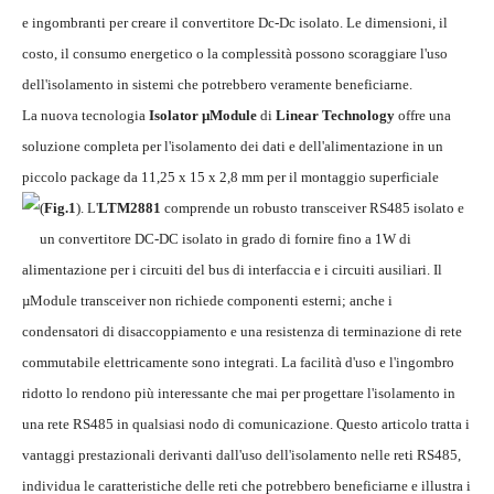
e ingombranti per creare il convertitore Dc-Dc isolato. Le dimensioni, il
costo, il consumo energetico o la complessità possono scoraggiare l'uso
dell'isolamento in sistemi che potrebbero veramente beneficiarne.
La nuova tecnologia
Isolator µModule
di
Linear Technology
offre una
soluzione completa per l'isolamento dei dati e dell'alimentazione in un
piccolo package da 11,25 x 15 x 2,8 mm per il montaggio superficiale
(
Fig.1
).
L'
LTM2881
comprende un robusto transceiver RS485 isolato e
un convertitore DC-DC isolato in grado di fornire fino a 1W di
alimentazione per i circuiti del bus di interfaccia e i circuiti ausiliari. Il
µModule transceiver non richiede componenti esterni; anche i
condensatori di disaccoppiamento e una resistenza di terminazione di rete
commutabile elettricamente sono integrati. La facilità d'uso e l'ingombro
ridotto lo rendono più interessante che mai per progettare l'isolamento in
una rete RS485 in qualsiasi nodo di comunicazione. Questo articolo tratta i
vantaggi prestazionali derivanti dall'uso dell'isolamento nelle reti RS485,
individua le caratteristiche delle reti che potrebbero beneficiarne e illustra i