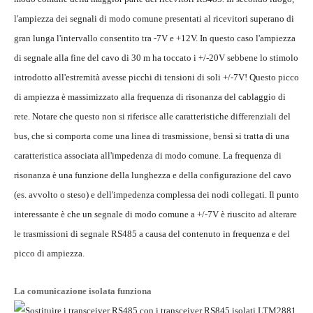
l'ampiezza dei segnali di modo comune presentati al ricevitori superano di
gran lunga l'intervallo consentito tra -7V e +12V. In questo caso l'ampiezza
di segnale alla fine del cavo di 30 m ha toccato i +/-20V sebbene lo stimolo
introdotto all'estremità avesse picchi di tensioni di soli +/-7V! Questo picco
di ampiezza è massimizzato alla frequenza di risonanza del cablaggio di
rete. Notare che questo non si riferisce alle caratteristiche differenziali del
bus, che si comporta come una linea di trasmissione, bensì si tratta di una
caratteristica associata all'impedenza di modo comune. La frequenza di
risonanza è una funzione della lunghezza e della configurazione del cavo
(es. avvolto o steso) e dell'impedenza complessa dei nodi collegati. Il punto
interessante è che un segnale di modo comune a +/-7V è riuscito ad alterare
le trasmissioni di segnale RS485 a causa del contenuto in frequenza e del
picco di ampiezza.
La comunicazione isolata funziona
Sostituire i transceiver RS485 con i transceiver RS845 isolati LTM2881