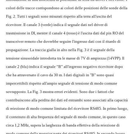
colori delle tracce corrispondono ai colori delle posizioni delle sonde della
Fig. 2. Tutti i segnali sono misurati rispetto alla terra all'uscita del
ricevitore. Il canale 3 (verde) indica il segnale dati nel driver di
trasmissione in DI, mentre il canale 4 (rosso) è l'uscita dati dal pin RO del
transceiver remoto che dovrebbe seguire l'ingresso dati con il ritardo di
propagazione. La traccia gialla in alto nella Fig. 3 è il segnale della
tensione sinusoidale introdotta tra le masse di 7V di ampiezza (14VPP). Il
canale 2 (blu) indica il segnale “B” all'ingresso negativo ricevitore dopo
che ha attraversato il cavo da 30 m. I dati digitali in "B" sono quasi
impercettibili rispetto all'ampio segnale di tensione di modo comune
sovrapposto. La Fig. 3 mostra errori evidenti. Sono due i fattori che
contribuiscono alla perdita dei dati ed entrambi sono associati alla capacità
di reiezione di modo comune limitata del ricevitore RS485. In primo luogo,
il contenuto di alta frequenza del segnale di modo comune, in questo caso
circa 1,2 MHz, supera la larghezza di banda effettiva della reiezione di
modo comune della maggior parte dei ricevitori RS485. In secondo luogo,