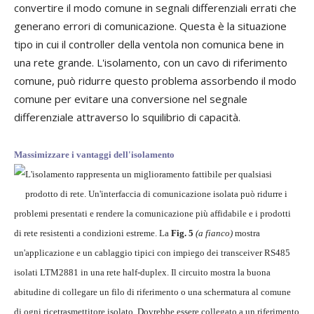
convertire il modo comune in segnali differenziali errati che
generano errori di comunicazione. Questa è la situazione
tipo in cui il controller della ventola non comunica bene in
una rete grande. L'isolamento, con un cavo di riferimento
comune, può ridurre questo problema assorbendo il modo
comune per evitare una conversione nel segnale
differenziale attraverso lo squilibrio di capacità.
Massimizzare i vantaggi dell'isolamento
L'isolamento rappresenta un miglioramento fattibile per qualsiasi
prodotto di rete. Un'interfaccia di comunicazione isolata può ridurre i
problemi presentati e rendere la comunicazione più affidabile e i prodotti
di rete resistenti a condizioni estreme. La
Fig. 5
(a fianco)
mostra
un'applicazione e un cablaggio tipici con impiego dei transceiver RS485
isolati LTM2881 in una rete half-duplex. Il circuito mostra la buona
abitudine di collegare un filo di riferimento o una schermatura al comune
di ogni ricetrasmettitore isolato. Dovrebbe essere collegato a un riferimento