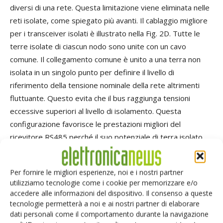
diversi di una rete. Questa limitazione viene eliminata nelle
reti isolate, come spiegato più avanti. Il cablaggio migliore
per i transceiver isolati è illustrato nella Fig. 2D. Tutte le
terre isolate di ciascun nodo sono unite con un cavo
comune. Il collegamento comune è unito a una terra non
isolata in un singolo punto per definire il livello di
riferimento della tensione nominale della rete altrimenti
fluttuante. Questo evita che il bus raggiunga tensioni
eccessive superiori al livello di isolamento. Questa
configurazione favorisce le prestazioni migliori del
ricevitore RS485 perché il suo potenziale di terra isolato
segue il modo comune dei segnali di ingresso e viene
assorbito nella barriera di isolamento. Poiché la terra del
Per fornire le migliori esperienze, noi e i nostri partner
ricevitore si muove con i segnali, il ricevitore non subisce i
utilizziamo tecnologie come i cookie per memorizzare e/o
transienti di tensione di modo comune. La reiezione dei
accedere alle informazioni del dispositivo. Il consenso a queste
transienti e del modo comune viene eseguita dai circuiti
tecnologie permetterà a noi e ai nostri partner di elaborare
dati personali come il comportamento durante la navigazione
che trasferiscono per via digitale dati codificati nella