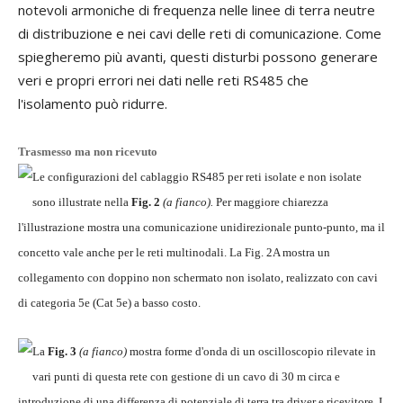
notevoli armoniche di frequenza nelle linee di terra neutre
di distribuzione e nei cavi delle reti di comunicazione. Come
spiegheremo più avanti, questi disturbi possono generare
veri e propri errori nei dati nelle reti RS485 che
l'isolamento può ridurre.
Trasmesso ma non ricevuto
Le configurazioni del cablaggio RS485 per reti isolate e non isolate
sono illustrate nella
Fig. 2
(a fianco).
Per maggiore chiarezza
l'illustrazione mostra una comunicazione unidirezionale punto-punto, ma il
concetto vale anche per le reti multinodali. La Fig. 2A mostra un
collegamento con doppino non schermato non isolato, realizzato con cavi
di categoria 5e (Cat 5e) a basso costo.
La
Fig. 3
(a fianco)
mostra forme d'onda di un oscilloscopio rilevate in
vari punti di questa rete con gestione di un cavo di 30 m circa e
introduzione di una differenza di potenziale di terra tra driver e ricevitore. I