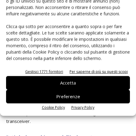
o gli ID univoci su questo sito e di mostrare annunci (non)
barriera di isolamento. Nell'LTM2881 l'isolamento digitale
personalizzati. Non acconsentire o ritirare il consenso può
usa segnali induttivi differenziali e la codifica per trasferire i
influire negativamente su alcune caratteristiche e funzioni.
dati. L'LTM2881 può rigettare slew rate dei transienti
Clicca qui sotto per acconsentire a quanto sopra o per fare
maggiori di 30kV/μs, ad esempio una variazione di 800V
scelte dettagliate. Le tue scelte saranno applicate solamente a
nella tensione di barriera in soli 27ns, senza perdere dati.
questo sito. È possibile modificare le impostazioni in qualsiasi
La Fig. 2D mostra una schermatura separata, unita in un
momento, compreso il ritiro del consenso, utilizzando i
punto alla terra per shuntare il rumore accoppiato. Alcuni
pulsanti della Cookie Policy o cliccando sul pulsante di gestione
sistemi però non hanno né la schermatura, né cavi di
del consenso nella parte inferiore dello schermo.
riferimento separati. In questo caso la soluzione migliore
Gestisci 1771 fornitori
Per saperne di più su questi scopi
consiste nel collegare la schermatura al terminale comune
di ogni transceiver isolato e poi collegarlo alla massa di
Accetta
terra in un singolo punto. Se l'immunità RF rimane un
Preferenze
problema, un condensatore ad alta frequenza e alta
tensione collegato tra il terminale comune di ogni ricevitore
Cookie Policy
Privacy Policy
e la terra può contribuire a derivare l'energia dal
transceiver.