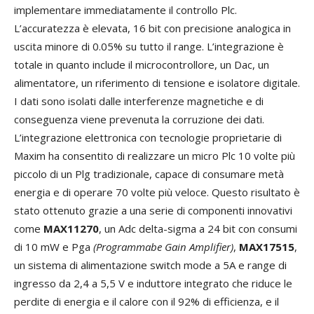
implementare immediatamente il controllo Plc.
L’accuratezza è elevata, 16 bit con precisione analogica in
uscita minore di 0.05% su tutto il range. L’integrazione è
totale in quanto include il microcontrollore, un Dac, un
alimentatore, un riferimento di tensione e isolatore digitale.
I dati sono isolati dalle interferenze magnetiche e di
conseguenza viene prevenuta la corruzione dei dati.
L’integrazione elettronica con tecnologie proprietarie di
Maxim ha consentito di realizzare un micro Plc 10 volte più
piccolo di un Plg tradizionale, capace di consumare metà
energia e di operare 70 volte più veloce. Questo risultato è
stato ottenuto grazie a una serie di componenti innovativi
come
MAX11270
, un Adc delta-sigma a 24 bit con consumi
di 10 mW e Pga
(Programmabe Gain Amplifier)
,
MAX17515
,
un sistema di alimentazione switch mode a 5A e range di
ingresso da 2,4 a 5,5 V e induttore integrato che riduce le
perdite di energia e il calore con il 92% di efficienza, e il