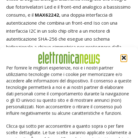
due fotorivelatori Led e il front-end analogico a bassissimo
consumo, e il
MAX62242
, una doppia interfaccia di
autenticazione che combina un front-end Iso con una
interfaccia I2C in un solo chip oltre a un motore di
autenticazione SHA-256 che esegue uno schema
bidirezionale a chiave simmetrica per proteggere dalla
contraffazione e la clonazione.
Per fornire le migliori esperienze, noi e i nostri partner
Piattaforma utilities metering
utilizziamo tecnologie come i cookie per memorizzare e/o
accedere alle informazioni del dispositivo. Il consenso a queste
I sistemi di misura dei servizi forniti dalle utilities (acqua,
tecnologie permetterà a noi e ai nostri partner di elaborare
dati personali come il comportamento durante la navigazione
energia elettrica, gas, ecc.) rappresentano una importante
o gli ID univoci su questo sito e di mostrare annunci (non)
area di innovazione data la rilevanza di questo attività di
personalizzati. Non acconsentire o ritirare il consenso può
servizio e soprattutto l’importanza dell’ottimizzazione dei
influire negativamente su alcune caratteristiche e funzioni.
costi di gestione per diminuire i costi di servizio. I
Clicca qui sotto per acconsentire a quanto sopra o per fare
misuratori meccanici di flusso sono molto imprecisi, costosi
scelte dettagliate. Le tue scelte saranno applicate solamente a
da manutenere e difficili di gestire in termini amministrativi.