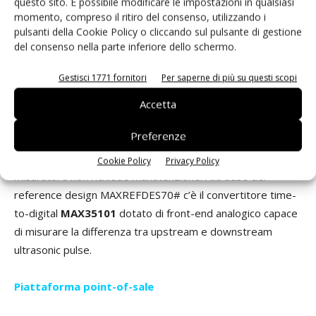
questo sito. È possibile modificare le impostazioni in qualsiasi
La realizzazione elettronica di tali misuratori migliora
momento, compreso il ritiro del consenso, utilizzando i
considerevolmente la precisione della misura e allo stesso
pulsanti della Cookie Policy o cliccando sul pulsante di gestione
del consenso nella parte inferiore dello schermo.
tempo consente la gestione elettronica del misuratore.
Il
MAXREFDES70#
è un reference design per flow metering
Gestisci 1771 fornitori
Per saperne di più su questi scopi
basato sulla tecnologia ultrasonica capace di migliorare di
un fattore 10 l’accuratezza della misura tipica dei
Accetta
misuratori meccanici e che può operare con una batteria di
Preferenze
formato “A” per almeno 20 anni. Grazie alla resistenza ai
contaminanti del componente MAXREFDES70#, il
Cookie Policy
Privacy Policy
misuratore non richiede manutenzione. Alla base del
reference design MAXREFDES70# c’è il convertitore time-
to-digital
MAX35101
dotato di front-end analogico capace
di misurare la differenza tra upstream e downstream
ultrasonic pulse.
Piattaforma point-of-sale