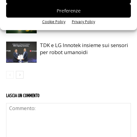
Preferenze
Renesas lancia la piattaforma
Cookie Policy
Privacy Policy
MRDIMM Gen 3
TDK e LG Innotek insieme sui sensori
per robot umanoidi
LASCIA UN COMMENTO