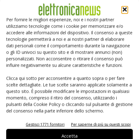
online.com
.
Per fornire le migliori esperienze, noi e i nostri partner
TAG
CISPR 32
compatibilità elettromagnetica
utilizziamo tecnologie come i cookie per memorizzare e/o
Componenti passivi
EMC
interferenze elettromagnetiche
accedere alle informazioni del dispositivo. Il consenso a queste
nanocristallino
schermatura elettromagnetica
tecnologie permetterà a noi e ai nostri partner di elaborare
supply chain elettronica
WE-FNCS
Würth Elektronik
dati personali come il comportamento durante la navigazione
o gli ID univoci su questo sito e di mostrare annunci (non)
personalizzati. Non acconsentire o ritirare il consenso può
influire negativamente su alcune caratteristiche e funzioni.
Clicca qui sotto per acconsentire a quanto sopra o per fare
Facebook
Twitter
scelte dettagliate. Le tue scelte saranno applicate solamente a
questo sito. È possibile modificare le impostazioni in qualsiasi
momento, compreso il ritiro del consenso, utilizzando i
pulsanti della Cookie Policy o cliccando sul pulsante di gestione
del consenso nella parte inferiore dello schermo.
ARTICOLI CORRELATI
ALTRO DALL'AUTORE
Gestisci 1771 fornitori
Per saperne di più su questi scopi
Isolatori a stato solido per
l’automazione industriale
Accetta