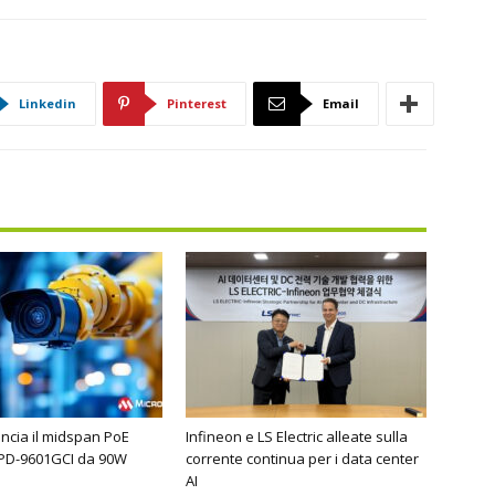
Linkedin
Pinterest
Email
ancia il midspan PoE
Infineon e LS Electric alleate sulla
 PD-9601GCI da 90W
corrente continua per i data center
AI