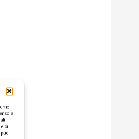
 come i
senso a
ali
e di
o può