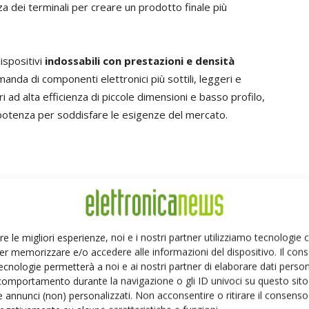
a dei terminali per creare un prodotto finale più
ispositivi
indossabili
con prestazioni e densità
da di componenti elettronici più sottili, leggeri e
i ad alta efficienza di piccole dimensioni e basso profilo,
i potenza per soddisfare le esigenze del mercato.
reo true wireless (TWS), apparecchi acustici e
oni
re le migliori esperienze, noi e i nostri partner utilizziamo tecnologie
er memorizzare e/o accedere alle informazioni del dispositivo. Il con
ecnologie permetterà a noi e ai nostri partner di elaborare dati person
comportamento durante la navigazione o gli ID univoci su questo sito 
lizzato con un materiale magnetico metallico a bassa
 annunci (non) personalizzati. Non acconsentire o ritirare il consens