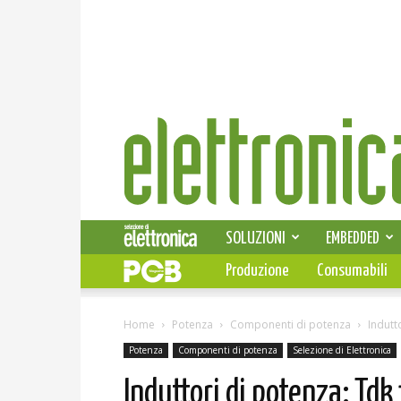
Elettronica
News
SOLUZIONI
EMBEDDED
Produzione
Consumabili
Home
Potenza
Componenti di potenza
Indutt
Potenza
Componenti di potenza
Selezione di Elettronica
Induttori di potenza: Tdk