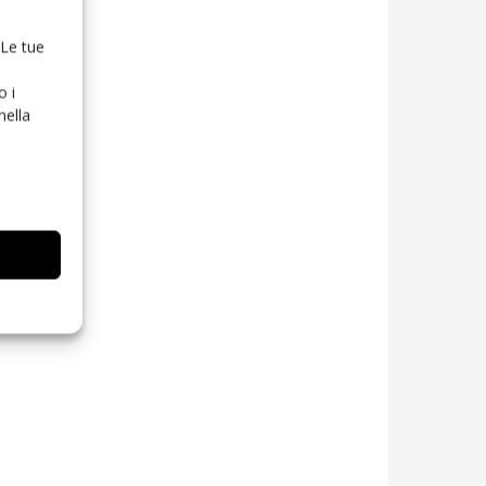
 Le tue
o i
nella