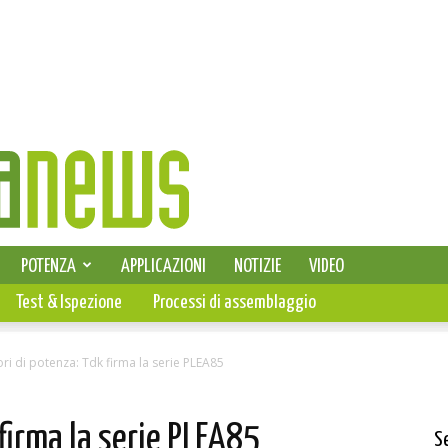
SELEZIONE DI ELETTRONICA
POTENZA
APPLICAZIONI
NOTIZIE
VIDEO
PCB
Test & Ispezione
Processi di assemblaggio
ori di potenza: Tdk firma la serie PLEA85
 firma la serie PLEA85
S