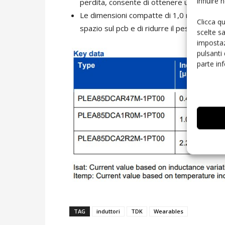
influire
perdita, consente di ottenere un circuito 
Le dimensioni compatte di 1,0 mm (L) x 0
Clicca q
spazio sul pcb e di ridurre il peso.
scelte s
impostaz
pulsanti
parte in
TAG
induttori
TDK
Wearables