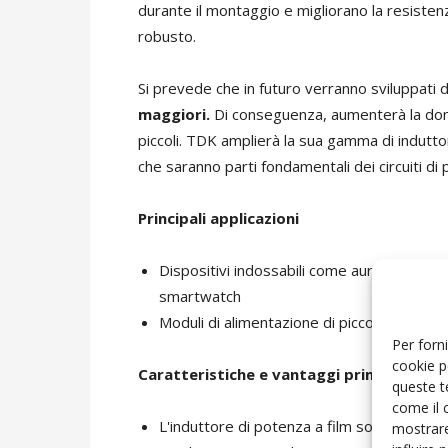
durante il montaggio e migliorano la resistenz
robusto.
Si prevede che in futuro verranno sviluppati d
maggiori.
Di conseguenza, aumenterà la doman
piccoli. TDK amplierà la sua gamma di induttor
che saranno parti fondamentali dei circuiti d
Principali applicazioni
Dispositivi indossabili come auricolari ste
smartwatch
Moduli di alimentazione di piccole dimensi
Per forni
cookie p
Caratteristiche e vantaggi principali
queste t
come il 
L'induttore di potenza a film sottile, rea
mostrare