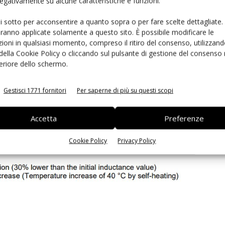
 negativamente su alcune caratteristiche e funzioni.
di potenza altamente efficiente.
,8 mm (W) x 0,55 mm (H) consentono di risparmiare
ui sotto per acconsentire a quanto sopra o per fare scelte dettagliate.
aranno applicate solamente a questo sito. È possibile modificare le
ioni in qualsiasi momento, compreso il ritiro del consenso, utilizzand
 della Cookie Policy o cliccando sul pulsante di gestione del consenso 
feriore dello schermo.
Gestisci 1771 fornitori
Per saperne di più su questi scopi
Accetta
Preferenze
Cookie Policy
Privacy Policy