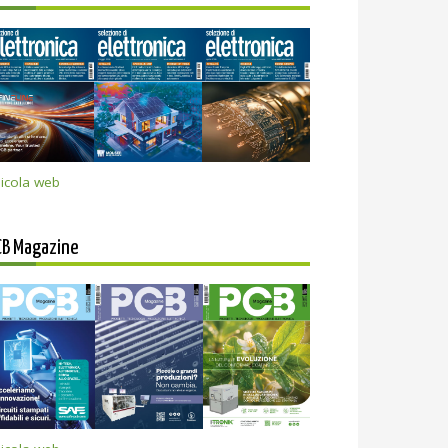
icola web
CB Magazine