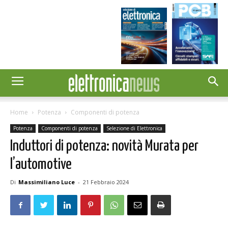
Home
Potenza
Componenti di potenza
Potenza
Componenti di potenza
Selezione di Elettronica
Induttori di potenza: novità Murata per
l’automotive
Di
Massimiliano Luce
-
21 Febbraio 2024