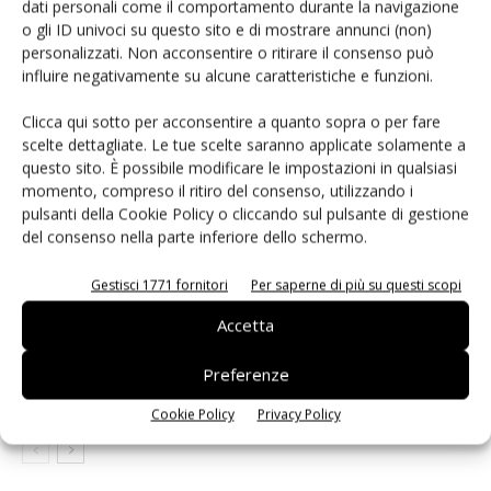
dati personali come il comportamento durante la navigazione
o gli ID univoci su questo sito e di mostrare annunci (non)
personalizzati. Non acconsentire o ritirare il consenso può
influire negativamente su alcune caratteristiche e funzioni.
ARTICOLI CORRELATI
ALTRO DALL'AUTORE
Clicca qui sotto per acconsentire a quanto sopra o per fare
eGaN per convertitori DC-DC: EPC
scelte dettagliate. Le tue scelte saranno applicate solamente a
accelera
questo sito. È possibile modificare le impostazioni in qualsiasi
momento, compreso il ritiro del consenso, utilizzando i
pulsanti della Cookie Policy o cliccando sul pulsante di gestione
del consenso nella parte inferiore dello schermo.
Microchip lancia il midspan PoE
industriale PD-9601GCI da 90W
Gestisci 1771 fornitori
Per saperne di più su questi scopi
Accetta
Infineon e LS Electric alleate sulla
corrente continua per i data center AI
Preferenze
Cookie Policy
Privacy Policy