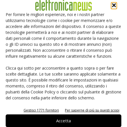
•
Cosa significa oggi per Rutronik essere un'azienda
Per fornire le migliori esperienze, noi e i nostri partner
globale?
utilizziamo tecnologie come i cookie per memorizzare e/o
accedere alle informazioni del dispositivo. Il consenso a queste
Globalità per Rutronik significa essere vicino ai nostri clienti
tecnologie permetterà a noi e ai nostri partner di elaborare
che sono sempre più globali, che hanno attività produttive
dati personali come il comportamento durante la navigazione
sparse in tutto il modo e che oggi più che mai necessitano
o gli ID univoci su questo sito e di mostrare annunci (non)
del nostro servizio. Per questo negli ultimi anni Rutronik ha
personalizzati. Non acconsentire o ritirare il consenso può
influire negativamente su alcune caratteristiche e funzioni.
portato avanti una strategia molto aggressiva in termini di
apertura verso i mercati esteri che l'ha portata ad aprire
Clicca qui sotto per acconsentire a quanto sopra o per fare
una sede in Cina, in Messico e più recentemente negli Stati
scelte dettagliate. Le tue scelte saranno applicate solamente a
Uniti. E siamo molto orgogliosi di essere l'unico distributore
questo sito. È possibile modificare le impostazioni in qualsiasi
momento, compreso il ritiro del consenso, utilizzando i
europeo ad avere successo anche sul mercato americano.
pulsanti della Cookie Policy o cliccando sul pulsante di gestione
del consenso nella parte inferiore dello schermo.
•
Questo implica una logistica di livello superiore?
Certamente. La logistica è da sempre uno dei fiori
Gestisci 1771 fornitori
Per saperne di più su questi scopi
all'occhiello di Rutronik e per questo molti dei nostri
Accetta
investimenti sono dedicati proprio alla logistica, come