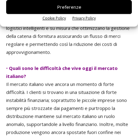
conferma la recente apertura di una nuova warehouse che
Preferenze
ci ha permesso di raddoppiare le nostre capacità di
Cookie Policy
Privacy Policy
magazzino. Inoltre, in Rutronik disponiamo di moduli
logistici intelligenti e su misura che ottimizzano la gestione
della catena di fornitura assicurando un flusso di merci
regolare e permettendo così la riduzione dei costi di
approvvigionamento.
•
Quali sono le difficoltà che vive oggi il mercato
italiano?
Il mercato italiano vive ancora un momento di forte
difficoltà. I clienti si trovano in una situazione di forte
instabilità finanziaria; soprattutto le piccole imprese sono
sempre più strozzate dai pagamenti e purtroppo la
distribuzione mantiene sul mercato italiano un ruolo
anomalo, supportandole a livello finanziario. Inoltre, molte
produzione vengono ancora spostate fuori confine nei