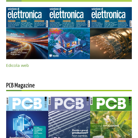
Edicola web
PCB Magazine